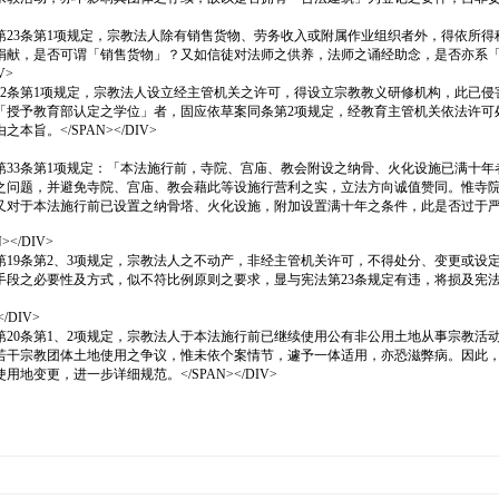
p;&nbsp; 依行政院版草案第23条第1项规定，宗教法人除有销售货物、劳务收入或附属作业
，是否可谓「销售货物」？又如信徒对法师之供养，法师之诵经助念，是否亦系「劳务收
V>
p;&nbsp; 行政院版草案第32条第1项规定，宗教法人设立经主管机关之许可，得设立宗教教
「授予教育部认定之学位」者，固应依草案同条第2项规定，经教育主管机关依法许
。</SPAN></DIV>
p;&nbsp; 依行政院版草案第33条第1项规定：「本法施行前，寺院、宫庙、教会附设之纳骨
之问题，并避免寺院、宫庙、教会藉此等设施行营利之实，立法方向诚值赞同。惟寺
又对于本法施行前已设置之纳骨塔、火化设施，附加设置满十年之条件，此是否过于
</DIV>
p;&nbsp; 依行政院版草案第19条第2、3项规定，宗教法人之不动产，非经主管机关许可，不
段之必要性及方式，似不符比例原则之要求，显与宪法第23条规定有违，将损及宪法
DIV>
p;&nbsp; 依行政院版草案第20条第1、2项规定，宗教法人于本法施行前已继续使用公有非公
若干宗教团体土地使用之争议，惟未依个案情节，遽予一体适用，亦恐滋弊病。因此
更，进一步详细规范。</SPAN></DIV>