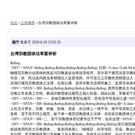
论坛
›
公共神学
› 台湾宗教团体法草案评析
杨宁
发表于 2020-6-20 15:02:33
台湾宗教团体法草案评析
&nbsp;
<DIV><SPAN>&nbsp;&nbsp;&nbsp;&nbsp;&nbsp;&nbsp; 日前<A class=Link
确规范宗教社会团体的发起与宗教基金会筹设等程序。其中若干规范涉及宗教
寺庙；依「民法及内政业务财团法人监督准则」许可设立之宗教性质财团法人
且现行规范宗教团体之法律，仅有以佛、道等宗教为适用对象之「监督寺庙条例」
<DIV><SPAN><BR>&nbsp;&nbsp;&nbsp;&nbsp;&nbs
宗教正常发展之空间，厥成宗教团体法规范之核心价值。就此以观，草案若干规范，不
<DIV><SPAN><BR>一、未按宗教特性类型化规范，恐有违平等原则之虞</SPAN
<DIV><SPAN><BR>&nbsp;&nbsp;&nbsp;&nbsp;&nbsp;&nbsp;&nbsp;按<A cla
人民无分男女、宗教、种族、阶级、党派，在法律上一律平等。惟平等原则之
各殊，宜予其不同之规范，纵于单一规范宗教团体之法律，亦应依宗教团体之特性
<DIV><SPAN><BR>二、若干宗教团体登记要件过于严苛，似非合理</SPAN></
<DIV><SPAN><BR>&nbsp;&nbsp;&nbsp;&nbsp;&nbs
权或使用同意之宗教团体」。复依同条第2、3项规定，此等寺院、宫庙、教
非合理，盖宗教团体系以宣扬教义为主要目的，至有无合法建筑，不仅无涉其宗教