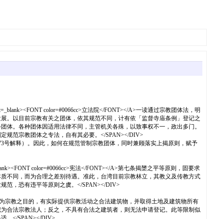
%A2" target=_blank><FONT color=#0066cc>立法院</FONT></A>一读通过宗教团体法，明
发展。以目前宗教有关之团体，依其规范不同，计有依「监督寺庙条例」登记之
会团体。各种团体因适用法律不同，主管机关各殊，以致事权不一，政出多门。
教团体之专法，自有其必要。</SPAN></DIV>
院大法官释字第573号解释）。因此，如何在规范管制宗教团体，同时兼顾落实上揭原则，赋予
5" target=_blank><FONT color=#0066cc>宪法</FONT></A>第七条揭橥之平等原则，固要求
本质不同，而为合理之差别待遇。准此，台湾目前宗教林立，其教义及传教方式
有违平等原则之虞。</SPAN></DIV>
或其他管理人主持，为宗教之目的，有实际提供宗教活动之合法建筑物，并取得土地及建筑物所有
记为合法宗教法人；反之，不具有合法之建筑者，则无法申请登记。此等限制似
SPAN></DIV>