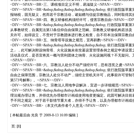
<DIV><SPAN><BR>三、课税项目定义不明，易滋疑义</SPAN></DIV>
<DIV><SPAN><BR>&nbsp;&nbsp;&nbsp;&nbsp;&nbs
报纳税，固无疑义，然而若干宗教活动，诸如赠与信徒宗教物品，同时取得其捐献
<DIV><SPAN><BR>四、教义研修机构须经许可，侵害宗教自由</SPAN></DI
<DIV><SPAN><BR>&nbsp;&nbsp;&nbsp;&nbsp;&nbs
从事教研究，自属宪法第13条信仰自由保障之范畴。宗教教义研修机构若涉及
关许可，始得设立，不啻对于宗教团体进行教义检查，自不符本法保障宗教自由之本旨
<DIV><SPAN><BR>五、纳骨塔等设施之规范，宜再斟酌</SPAN></DIV>
<DIV><SPAN><BR>&nbsp;&nbsp;&nbsp;&nbsp;&nbs
之」，此可解决附设纳骨塔、火化设施未依坟墓设置管理条例之规定申请设置
活动及仪式，是否宜将其一概与营利团体之纳骨、火化设施同视？不无疑问。
</SPAN></DIV>
<DIV><SPAN><BR>六、宗教法人处分不动产须经许可，恐有违宪之虞</SPAN>
<DIV><SPAN><BR>&nbsp;&nbsp;&nbsp;&nbsp;&nbs
自由之保障范围，宗教法人处分不动产，须经主管机关许可，此事前许可管制手
第573号解释）。</SPAN></DIV>
<DIV><SPAN><BR>七、宗教法人用地争议解决，宜进一步详细规范</SPAN></
<DIV><SPAN><BR>&nbsp;&nbsp;&nbsp;&nbsp;&nbs
理法规办理让售，并得优先办理都市计画或使用地变更编定。此固可解决目前
予不同之规定，对于若干影情节重大者，亦得不予让售，以及办理都市计画或使用地变
<DIV><SPAN><BR>（本文代表作者个人意见</SPAN></DIV>
[ 本帖最后由 光良 于 2009-8-13 16:09 编辑 ]
页:
[1]