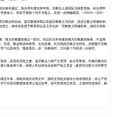
组织者外，得依所得税法相关规定，免办理年度结算申报。宗教法人倘实际为销售货物，应办理申
入」而应予课税？均不无疑义，宜进一步明确规范。</SPAN></DIV>
义研修机构，此已侵害宗教信仰自由。盖宗教团体既以宣扬宗教教义为目的，其设立教义研修机构
可处理之，倘未涉及授予教育部认定之学位的「宗教教义研修机构，须经主管机
、火化设施已满十年者，视为宗教建筑物之一部分。但以区分所有建筑物为宗教建筑物者，不适用
院、宫庙、教会附设纳骨塔、火化设施，向为我国宗教文化特色，亦附随于宗教
严苛？以及有无「溯及既往」及「信赖保护」之问题？均应进一步探究。
得处分、变更或设定负担，此恐有违宪之虞。盖宗教法人财产之管理、处分等事项，均属宗教结社
第13条及第15条，保障人民信仰自由及财产权之意旨（参照司法院大法官释字
用土地从事宗教活动满五年者，得检具相关证明文件，报经主管机关核转土地管理机关，依公产管
，对于目前宗教团体使用土地之纷争，似可其使用之状况、土地特性或地目，赋