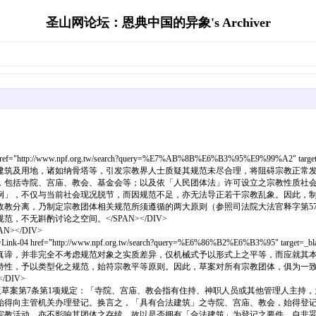
圣山网论坛：恩典中国的异象's Archiver
-04 href="http://www.npf.org.tw/search?query=%E7%AB%8B%E6%B3%95%E9%99
建筑及用地，诸如纳骨塔等，引发宗教界人士质疑其规范未尽合理，将阻碍宗教正常
，包括寺院、宫庙、教会、基金会等；以及依「人民团体法」许可设立之宗教性质社
，不仅与当前社会现况脱节，而因规范不足，亦无法导正若干宗教乱象。因此，制定规范宗
p;&nbsp; 然而宗教自主与政教分离，乃制定宗教团体相关规范所须遵循的两大原则（参照司法
无斟酌讨论之空间。</SPAN></DIV>
></DIV>
ss=Link-04 href="http://www.npf.org.tw/search?query=%E6%86%B2%E6%B3%9
真谛，并非完全不考虑规范对象之实质差异，仅机械式予以形式上之平等，而应就其
，予以类型化之规范，始符宗教平等原则。因此，草案对所有宗教团体，俱为一致规范，恐
DIV>
p;&nbsp;&nbsp;依行政院版草案第7条第1项规定：「寺院、宫庙、教会指有住持、神职人员
会始得向主管机关办理登记。换言之，「具有合法建筑」之寺院、宫庙、教会，始得登
活动，亦不影响其团体之存续，故以是否拥有「合法建筑」为登记之要件，自非妥适。</