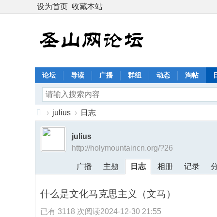
设为首页
收藏本站
论坛
导读
广播
群组
动态
淘帖
›
julius
›
日志
圣
julius
山
http://holymountaincn.org/?26
网
广播
主题
日志
相册
记录
论
坛
什么是文化马克思主义（文马）
：
恩
已有 3118 次阅读
2024-12-30 21:55