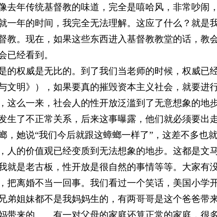
像去年传统基督教的味道，完全是嘻哈风，非常吵闹
就一年的时间，我完全无法理解。这应了什么？就是
督教。现在，如果这些东西进入基督教教堂的话，教
会已经看到。
是的权威是无比的。到了我们当老师的时候，权威已
与文明》），如果要真的摧毁资本主义社会，就要进
，这么一来，社会人的性开放泛滥到了无意想象的地
发生了不正常关系，后来这事曝露，他们就必须要出
螂，她说“我们今后就跟这蟑螂一样了”，这差不多也
，人的价值观已经变质到无法想象的地步。这都是文
我就是老古板，性开放是很自然的事情等等。大家有
，把离婚不当一回事。我们看过一个笑话，美国小学
兄弟姐妹都不是我妈妈生的，有两哥哥是这个爸爸带
妈带来的
……
有一对父母的家庭还算正常的家庭，很