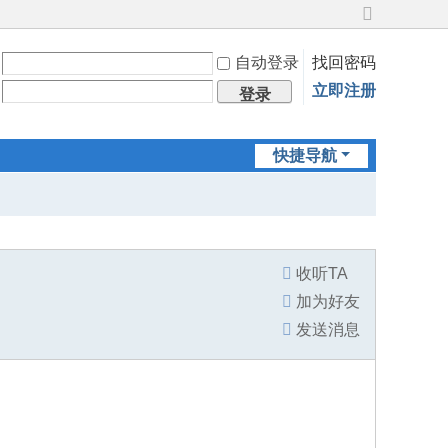
切
换
自动登录
找回密码
到
宽
立即注册
登录
版
快捷导航
收听TA
加为好友
发送消息