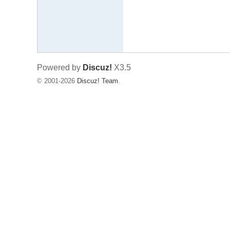
典
中
国
的
Powered by
Discuz!
X3.5
异
© 2001-2026
Discuz! Team
.
象