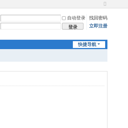
切
换
自动登录
找回密码
到
宽
立即注册
登录
版
快捷导航