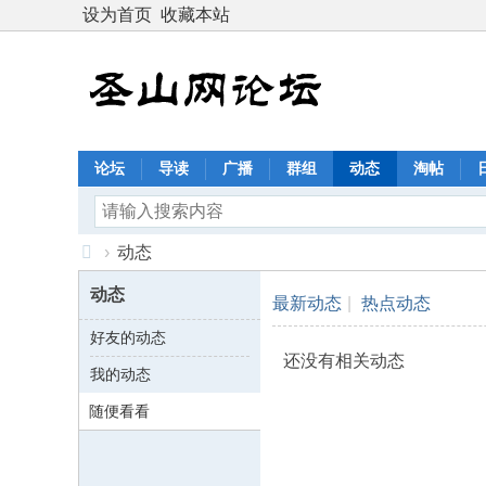
设为首页
收藏本站
论坛
导读
广播
群组
动态
淘帖
›
动态
圣
动态
最新动态
|
热点动态
山
好友的动态
网
还没有相关动态
我的动态
论
坛
随便看看
：
恩