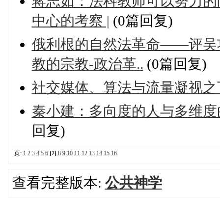
蒋志如：法科教师可以努力的
中心的考察 |
(0篇回复)
俄利根的自然法革命——评吴
教的宗教-政治革..
(0篇回复)
社交媒体、算法与流量凝视之
秦小建：多向度的人与多维度
回复)
页:
1
2
3
4
5
6
[7]
8
9
10
11
12
13
14
15
16
查看完整版本:
公共神学