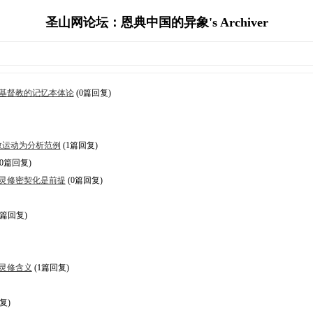
圣山网论坛：恩典中国的异象's Archiver
基督教的记忆本体论
(0篇回复)
教运动为分析范例
(1篇回复)
(0篇回复)
灵修密契化是前提
(0篇回复)
0篇回复)
灵修含义
(1篇回复)
复)