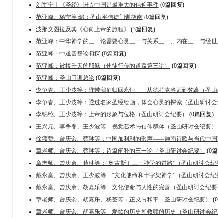
刘军宁｜《圣经》进入中国是最重大的信仰事件
(0篇回复)
范亚峰、杨宁等 编：圣山平信徒门训指南
(0篇回复)
波那文图拉及其《心向上帝的旅程》
(3篇回复)
范亚峰：中华神学的三一论需要心灵三一与关系三一、内在三一与经世
范亚峰：中道基督论初探
(0篇回复)
范亚峰：被接升天的耶稣（使徒行传的道路第三讲）
(0篇回复)
范亚峰：圣山门训总论
(0篇回复)
李争春、王少波等：谁带我们归回永恒——从德拉克洛瓦到梵高（圣山
李争春、王少波等：透过名家圣经绘画，体会心灵的探索（圣山研讨会
李锦纶、王少波等：上帝的形象与位格（圣山研讨会纪要）
(0篇回复)
王兴元、李争春、王少波等：视觉艺术与信仰群体（圣山研讨会纪要）
徐颂赞、曾庆余、蔡琳等：中国加利利的歌声——迦南诗歌与当代中国
章老师、曾庆余、蔡琳等：诗篇阐释的三一论（圣山研讨会纪要）
(0
章老师、曾庆余、蔡琳等：“奥古斯丁三一神学的进路”（圣山研讨会纪
戴永富、曾庆余、王少波等：“文化使命和十字架神学”（圣山研讨会纪
戴永富、曾庆余、胡嘉乐等：文化使命与人性的完善（圣山研讨会纪要
章老师、曾庆余、胡嘉乐、杨荟等：正义与和平（圣山研讨会纪要）
(
章老师、曾庆余、胡嘉乐等：爱欲的历史和救赎的历史（圣山研讨会纪