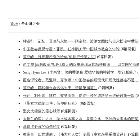
论坛
› 圣山研讨会
钟道行：记忆、灵魂与永恒——阿奎那、波纳文图拉与吉尔松论中世纪
中国教会反思专题：张凯、任小鹏关于中国城市教会的讨论
(6篇回复)
范亚峰：只把我所有的给你(使徒行传第九讲)
(0篇回复)
尚文华 |宗教改革与现代虚无的双重表现及其精神根源——以英国的清
Sang Hyun Lee（李尚贤）著的乔纳森·爱德华兹的神哲学：增订版简介
匿名评论者、范亚峰、齐米娜：中国教会的后现代和现代性都走不通，
范亚峰：耶和华永永远远为王（诗篇第10篇）
(0篇回复)
张芹、刘令青、继红、黎笑雨等：使徒行传的道路第三讲研讨第一次
(
《聖女大德蘭自傳：信仰的狂喜》
(0篇回复)
聖女大德蘭的靈心城堡
(0篇回复)
大德兰的深井之水、渠水或水车之水、泉源之水、充沛的大雨水的密契
基督徒必背的65句经文
(0篇回复)
教宗良十四世通谕：《伟大的人类》专题（室女座星系团节译）
(7篇回