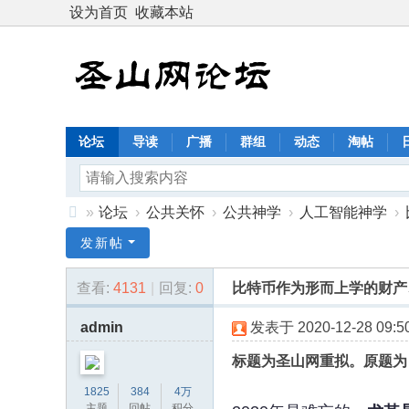
设为首页
收藏本站
论坛
导读
广播
群组
动态
淘帖
»
论坛
›
公共关怀
›
公共神学
›
人工智能神学
›
圣
发新帖
山
查看:
4131
|
回复:
0
比特币作为形而上学的财产
网
论
admin
发表于 2020-12-28 09:50
坛
标题为圣山网重拟。
原题为
：
1825
384
4万
恩
主题
回帖
积分