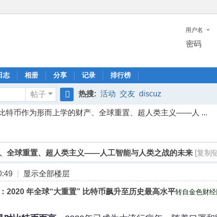
用户名
密码
日志
相册
分享
记录
排行榜
热搜:
活动
交友
discuz
帖子
搜
比特币作为形而上学的财产、全球重置、超人类主义——人 ...
索
、全球重置、超人类主义——人工智能与人类之战的未来
[复制
:49
|
显示全部楼层
：2020 年全球“大重置” 比特币飙升至历史最高水平
转自金色财经