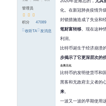
2020年是难忘的，
尤其
典
管理员
化。在新冠肺炎疫情升
中
国
封锁措施造成了失业和经济
积分
47089
的
笔财富转移
。现在这种
收听TA
发消息
异
象
利润。
比特币诞生于经济崩溃的
步揭示了它更深层次的
去美元化
比特币的发明使货币和国
黑客和无政府主义者的
来
。
一波又一波的早期使用这项技