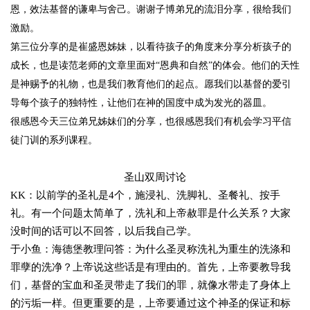
恩，效法基督的谦卑与舍己。谢谢子博弟兄的流泪分享，很给我们
激励。
第三位分享的是崔盛恩姊妹，以看待孩子的角度来分享分析孩子的
成长，也是读范老师的文章里面对“恩典和自然”的体会。他们的天性
是神赐予的礼物，也是我们教育他们的起点。愿我们以基督的爱引
导每个孩子的独特性，让他们在神的国度中成为发光的器皿。
很感恩今天三位弟兄姊妹们的分享，也很感恩我们有机会学习平信
徒门训的系列课程。
圣山双周讨论
KK：以前学的圣礼是4个，施浸礼、洗脚礼、圣餐礼、按手
礼。有一个问题太简单了，洗礼和上帝赦罪是什么关系？大家
没时间的话可以不回答，以后我自己学。
于小鱼：海德堡教理问答：为什么圣灵称洗礼为重生的洗涤和
罪孽的洗净？上帝说这些话是有理由的。首先，上帝要教导我
们，基督的宝血和圣灵带走了我们的罪，就像水带走了身体上
的污垢一样。但更重要的是，上帝要通过这个神圣的保证和标