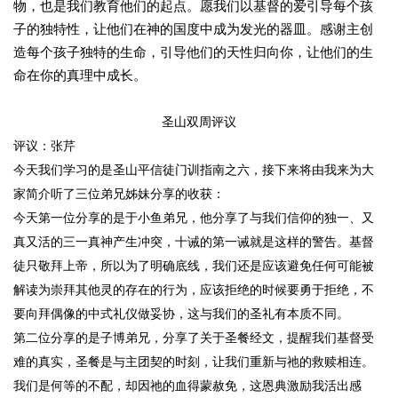
物，也是我们教育他们的起点。愿我们以基督的爱引导每个孩
子的独特性，让他们在神的国度中成为发光的器皿。感谢主创
造每个孩子独特的生命，引导他们的天性归向你，让他们的生
命在你的真理中成长。
圣山双周评议
评议：张芹
今天我们学习的是圣山平信徒门训指南之六，接下来将由我来为大
家简介听了三位弟兄姊妹分享的收获：
今天第一位分享的是于小鱼弟兄，他分享了与我们信仰的独一、又
真又活的三一真神产生冲突，十诫的第一诫就是这样的警告。基督
徒只敬拜上帝，所以为了明确底线，我们还是应该避免任何可能被
解读为崇拜其他灵的存在的行为，应该拒绝的时候要勇于拒绝，不
要向拜偶像的中式礼仪做妥协，这与我们的圣礼有本质不同。
第二位分享的是子博弟兄，分享了关于圣餐经文，提醒我们基督受
难的真实，圣餐是与主团契的时刻，让我们重新与祂的救赎相连。
我们是何等的不配，却因祂的血得蒙赦免，这恩典激励我活出感