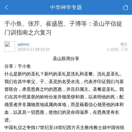
中华神学专题
于小鱼、张芹、崔盛恩、子博等：圣山平信徒
门训指南之六复习
admin
楼主
2025-5-11 08:15:33
2241
0
圣山双周分享
分享：于小鱼
什么是新约的圣礼？新约的圣礼是洗礼和圣餐。洗礼是圣礼。
我们在其中奉父、子、圣灵的名受水洗，代表并印证我们与基
督联合，承受恩典之约的恩惠，并且归属主。圣餐是圣礼。我
们在其中照基督的吩咐分发并领受饼和酒，以表明他的死；配
领受者并非属物质地或属肉体地，而是藉着信心领受他的体和
血，以及其一切恩惠，使他们的灵命得滋养，在恩典里有长
进。
中国礼仪之争指17世纪至18世纪西方天主教传教士就中国传统