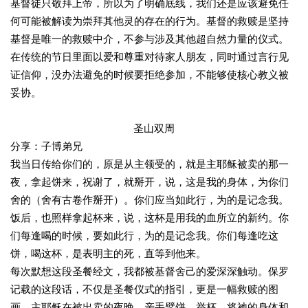
基督徒只敬拜上帝，所以为了明确底线，我们还是应该避免任
何可能被解读为崇拜其他灵的存在的行为。基督的救赎是坚持
基督是唯一的救赎中介，不参与涉及其他超自然力量的仪式。
在传统的节日里面以爱和尊重对待家人朋友，同时通过言行见
证信仰，没办法避免的时候要拒绝参加，不能够使核心教义被
妥协。
圣山双周
分享：子博弟兄
我当日传给你们的，原是从主领受的，就是主耶稣被卖的那一
夜，拿起饼来，祝谢了，就掰开，说，这是我的身体，为你们
舍的（舍有古卷作掰开）。你们应当如此行，为的是记念我。
饭后，也照样拿起杯来，说，这杯是用我的血所立的新约。你
们每逢喝的时候，要如此行，为的是记念我。你们每逢吃这
饼，喝这杯，是表明主的死，直等到他来。
每次默想这段圣餐经文，我都被基督舍己的爱深深触动。保罗
记载的这段话，不仅是圣餐仪式的指引，更是一幅救赎的图
画。主耶稣在被出卖的夜晚，亲手擘饼、举杯，将祂的身体和