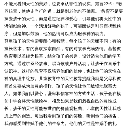
不能只看到天性的美好，也要承认罪性的现实。箴言22:6：“教
养孩童，使他走当行的道，就是到老他也不偏离。”教育不是要
抹去孩子的天性，而是通过纪律和爱心，引导他们将天性中的
潜能献给神。一个活泼好动的孩子，可能因缺乏引导而扰乱秩
序，但是加以鼓励，他的热情可以成为服事神的动力。
尊重孩子的天性需要耐心和智慧，每个孩子的天赋不同：有的
擅长艺术，有的喜欢探索自然，有的对故事充满热情。基督教
教育要以圣经为根基，结合孩子的兴趣，设计适合他们的学习
方式。通过讲圣经故事、唱诗歌或户外活动，让孩子在喜乐中
认识神。这样的教育不仅培养他们的信仰，也让他们的天性在
神的真理中绽放。儿童教育中的天性教导提醒我就是父母和教
师首先要成为属灵的榜样。孩子的天性让他们敏锐地观察大
人。如果我们以爱心，谦卑和信靠神的方式生活，孩子会在模
仿中学会将天性献给神。相反如果是我们忽视自己的灵性成
长，孩子的天性可能被世俗的价值观扭曲。儿童的天性让我感
恩上帝的创造。每当我看到孩子们的笑脸、听到他们的祷告，
我都感受到神赋予他们的生命力。他们的天性是神赐予的礼