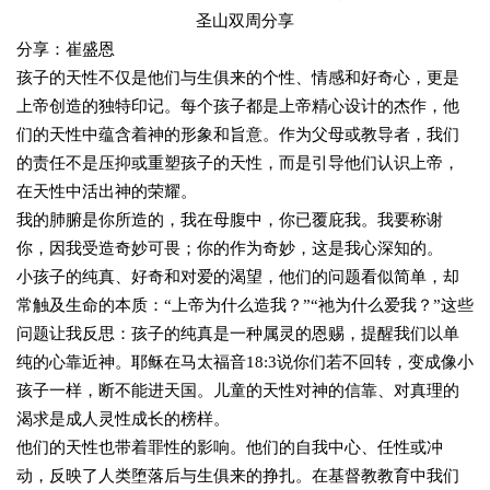
圣山双周分享
分享：崔盛恩
孩子的天性不仅是他们与生俱来的个性、情感和好奇心，更是
上帝创造的独特印记。每个孩子都是上帝精心设计的杰作，他
们的天性中蕴含着神的形象和旨意。作为父母或教导者，我们
的责任不是压抑或重塑孩子的天性，而是引导他们认识上帝，
在天性中活出神的荣耀。
我的肺腑是你所造的，我在母腹中，你已覆庇我。我要称谢
你，因我受造奇妙可畏；你的作为奇妙，这是我心深知的。
小孩子的纯真、好奇和对爱的渴望，他们的问题看似简单，却
常触及生命的本质：“上帝为什么造我？”“祂为什么爱我？”这些
问题让我反思：孩子的纯真是一种属灵的恩赐，提醒我们以单
纯的心靠近神。耶稣在马太福音18:3说你们若不回转，变成像小
孩子一样，断不能进天国。儿童的天性对神的信靠、对真理的
渴求是成人灵性成长的榜样。
他们的天性也带着罪性的影响。他们的自我中心、任性或冲
动，反映了人类堕落后与生俱来的挣扎。在基督教教育中我们