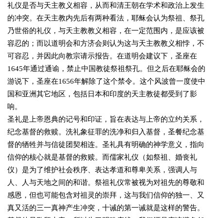
礼仪是否与天主教义相容，从而和清王朝在学术和政治上发生
的冲突。在天主教内先后有两种看法，耶稣会认为祭祖、祭孔
乃世俗的礼仪，与天主教教义相容，在一定范围内，是应该被
容忍的；而以道明会和方济会则认为这与天主教教义相悖，不
可容忍，并因此向教宗请示报告。在道明会建议下，圣座在
1645年通过通谕，禁止中国教徒祭祖祭孔。但之后在耶稣会的
游说下，圣座在1656年解除了这个禁令。这个风波曾一度使中
国和亚洲其它地区，包括日本和印度的天主教徒都受到了影
响。
圣礼是上帝恩典的记号和印证，旨在表达与上帝的立约关系，
纪念基督的救赎。洗礼象征罪的洗净和归入基督，圣餐纪念基
督的牺牲并与信徒团契相连。圣礼具有明确的神学意义，指向
信仰的核心就是基督的救赎。而儒家礼仪（如祭祖、婚丧礼
仪）是为了维护社会秩序、表达孝道和尊卑关系，强调人与
人、人与天地之间的和谐。祭祖礼仪常被视为对祖先的尊敬和
感恩，但也可能包含对祖灵的崇拜，这与我们信仰的独一、又
真又活的三一真神产生冲突，十诫的第一诫就是这样的警告。