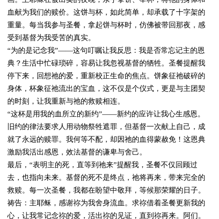
血献为我们的赎价。这饼与杯，如此简单，却承载了十字架的
重量。每当我参与圣餐，拿起饼与杯时，仿佛被带回那夜，感
受到基督为我受苦的真实。
“为的是记念我”——这句叮嘱让我反思：我是否常忘记主的恩
典？生活中忙碌琐碎，容易让我忽视基督的牺牲。圣餐提醒我
停下来，回想祂的爱，重新校正生命的焦点。饼象征祂破碎的
身体，杯象征祂流出的宝血，这不仅是个仪式，更是与主团契
的时刻，让我重新与祂的救赎相连。
“这杯是用我的血所立的新约”——新约的应许让我心生感恩。
旧约的律法要求人用动物祭牲遮罪，但基督一次献上自己，成
就了永远的赎罪。我何等不配，却因祂的血得蒙赦免！这恩典
激励我活出感恩，效法基督的谦卑与舍己。
最后，“表明主的死，直等到祂来”提醒我，圣餐不仅回顾过
去，也指向未来。基督的死不是终点，祂将再来，带来完全的
救赎。每一次圣餐，我都在盼望中敬拜，等候那荣耀的日子。
祷告：主耶稣，感谢祢为我舍身流血。求祢借着圣餐更新我的
心，让我常记念祢的爱，活出祢的见证，直到祢再来。阿们。