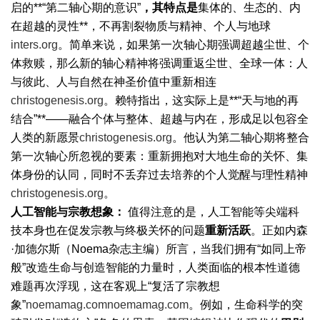
启的**“第二轴心期的意识”
，其特点是
集体的、生态的、内
在超越的灵性**，不再割裂物质与精神、个人与地球
inters.org
。简单来说，如果第一次轴心期强调超越尘世、个
体救赎，那么新的轴心精神将强调重返尘世、全球一体：人
与彼此、人与自然在神圣价值中重新相连
christogenesis.org
。赖特指出，这实际上是**“天与地的再
结合”**——融合个体与整体、超越与内在，形成足以包容全
人类的新愿景
christogenesis.org
。他认为第二轴心期将整合
第一次轴心所忽视的要素：重新拥抱对大地生命的关怀、集
体身份的认同，同时不丢弃过去培养的个人觉醒与理性精神
christogenesis.org
。
人工智能与宗教想象：
值得注意的是，人工智能等尖端科
技本身也在促发宗教与终极关怀的问题
重新活跃
。正如内森
·加德尔斯（Noema杂志主编）所言，当我们拥有“如同上帝
般”改造生命与创造智能的力量时，人类面临的根本性道德
难题再次浮现，这在客观上“复活了宗教想
象”
noemamag.com
noemamag.com
。例如，生命科学的突