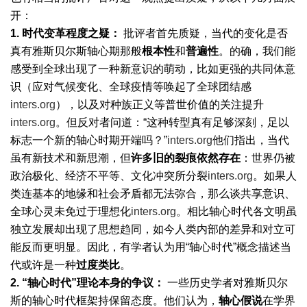
开：
1.
时代变革程度之疑：
批评者首先质疑，当代的变化是否
真有雅斯贝尔斯轴心期那般
根本性
和
普遍性
。的确，我们能
感受到全球出现了一种新意识的萌动，比如更强的共同体意
识（应对气候变化、全球疫情等唤起了全球团结感
inters.org
），以及对种族正义等普世价值的关注提升
inters.org
。但反对者问道：“这种转型真有足够深刻，足以
标志一个新的轴心时期开端吗？”
inters.org
他们指出，当代
虽有新技术和新思潮，但
许多旧的裂痕依然存在
：世界仍被
政治极化、经济不平等、文化冲突所分裂
inters.org
。如果人
类连基本的地缘和社会矛盾都无法弥合，那么谈共享意识、
全球心灵未免过于理想化
inters.org
。相比轴心时代各文明虽
独立发展却出现了思想趋同，如今人类内部的差异和对立可
能反而更明显。因此，有学者认为用“轴心时代”概念描述当
代或许是一种
过度类比
。
2. “
轴心时代”理论本身的争议：
一些历史学者对雅斯贝尔
斯的轴心时代框架持保留态度。他们认为，
轴心假说
在学界