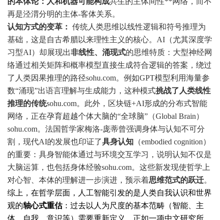
的本体论：人和机器可能构成
共生的主体间性**网络，而不
再是泾渭分明的主体-客体关系。
认知方式的变革：
传统人类思维以线性逻辑和符号推理为
基础，这是自古希腊以来理性主义的核心。AI（尤其深度学
习型AI）却展现出
非线性、涌现式
的思维特质：大型神经网
络通过相关矩阵和概率模型直接生成符合逻辑的答案，绕过
了人类因果推理的路径
sohu.com
。例如GPT模型利用海量参
数“涌现”出语言理解与生成能力，这种模式
挑战了人类线性
推理的传统
sohu.com
。此外，区块链+AI形成的分布式智能
网络，正在孕育超越个体大脑的“全球脑”（Global Brain）
sohu.com
。法国哲学家梅洛-庞蒂曾强调身体与认知不可分
割，现代AI的发展也印证了
具身认知
（embodied cognition）
的重要：具身智能体通过与环境交互学习，说明认知不仅是
大脑运算，也包括身体经验
sohu.com
。这些新发现使哲学上
对心智、本体的理解进一步演进，预示着
思维范式的跃迁
。
综上，在哲学层面，人工智能引发的是人类自我认识和世界
观的
轴心式重估
：过去以人为尺度的基本范畴（智能、主
体、自我、意识等）需要重新定义。正如一项中文研究所