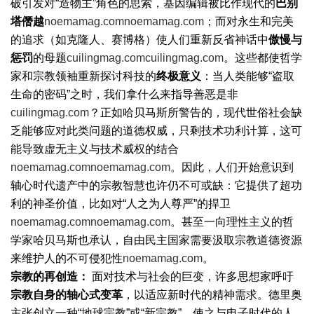
破引发对“造物主”角色的思索，基因编辑被比作现代的
巴别
塔僭越
noemamag.com
noemamag.com
；而对永生和完美
的追求（如克隆人、赛博格）使人们重新反省神话中
傲慢与
惩罚
的母题
cuilingmag.com
cuilingmag.com
。这些都使哲学
家和宗教领袖重新探讨科技的
终极意义
：当人类能够“盗取
生命的密码”之时，我们拿什么来指导善恶是非
cuilingmag.com
？正如哈贝马斯所警告的，现代世俗社会缺
乏能够应对此类问题的道德权威，只剩技术功利计算，这可
能导致虚无主义与技术威权的结合
noemamag.com
noemamag.com
。因此，人们开始意识到
轴心时代遗产中的宗教智慧也许仍不可或缺：它提供了超功
利的神圣价值，比如对“人之为人尊严”的捍卫
noemamag.com
noemamag.com
。甚至一向理性主义的哲
学家哈贝马斯也承认，自由民主国家需要汲取宗教道德资源
来维护人的不可侵犯性
noemamag.com
。
宗教的再创造：
面对技术与社会的巨变，许多思想家呼吁
宗教自身的轴心式变革
，以适应新时代的精神需求。德里奥
主张创立一种“地球宗教”或“新宗教”，使之与电子时代的人