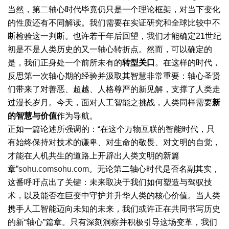
当然，第二轴心时代毕竟仍只是一个理论框架，对当下变化
的性质还有不同解读。我们需要在实证研究和全球比较中不
断检验这一判断。也许若干年后回望，我们才能确定21世纪
初是不是人类历史的又一轴心转折点。然而，可以确定的
是，我们正身处一个前所未有的
转型关口
。在这样的时代，
反思第一次轴心期的经验并汲取其智慧非常重要：轴心圣贤
们带来了对善恶、超越、人格尊严的新见解，支撑了人类走
过漫长岁月。今天，面对人工智能之挑战，人类同样需要
新
的智慧与价值
作为导航。
正如一篇论述所强调的：“在这个万物互联的智能时代，只
有始终保持对技术的谦卑、对生命的敬畏、对文明的自觉，
才能在人机共生的道路上开辟出人类文明的新篇
章”
sohu.com
sohu.com
。无论第二轴心时代是否名副其实，
这番呼吁点出了关键：未来取决于我们如何塑造与驾驭技
术，以及能否在巨变中守护并升华人类的核心价值。当人类
携手人工智能迈向未知的未来，我们或许正在共同书写历史
的新“轴心”篇章。只有深刻洞察并积极引导这场变革，我们