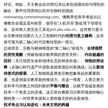
对话。例如，天主教会自20世纪末以来也强调信仰与理性的
融合，重申伦理原则以应对生物科技挑战
noemamag.com
noemamag.com
。佛教界也有学者提出以
佛教生命观反思AI前景，倡导在“人机共存”新处境下珍惜生
命、反对将人类完全工具化
phil.pku.edu.cn
。这些努力显示
出宗教传统试图介入人工智能时代的
伦理与意义建构
，这本
身可视为第二轴心时代宗教转型的一部分。
总体而言，宗教与精神维度的“第二轴心”体现为：
全球视野
的灵性觉醒
（突破地域宗教界限的普世关怀）、
内在超越的
回归
（关注现世生命和地球生态的神圣价值）、
传统的再诠
释
（从轴心时代遗产中汲取道德资源应对新挑战）以及
新信
仰形式的探索
。人工智能既是诱发宗教想象再起的重要因
素，也是倒逼宗教革新的推动力。在这一维度，人类正努力
在科学与宗教之间找到新的
平衡与整合
，以赋予迅猛发展的
技术一个有意义的灵魂。这正契合雅斯贝尔斯所描述的轴心
期特质——对世界本源和人类终极关怀的全新体悟。
技术奇点与认知进化：未来文明的跨越