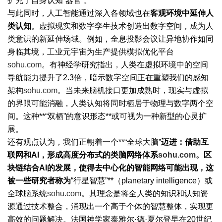
扩充了自身认知“器官”。
与此同时，人工智能通过深入各领域也在
客观环境中延伸人
类认知
。虚拟现实和数字孪生技术创造出数字空间，成为人
类意识的新延伸场域。例如，全息投影会议让异地协作如同
身临其境，工业元宇宙为生产提供模拟优化平台
sohu.com
。有神经学研究指出，人类在虚拟环境中的空间
导航能力提升了2.3倍，暗示数字空间正在重塑我们的感知
架构
sohu.com
。当未来脑机接口更加成熟时，现实与虚拟
的界限可能消融，人类认知将同时栖居于物理与数字两个空
间。这种**“双栖”的意识形态**或可视为一种新型的心灵扩
展。
还有观点认为，我们正朝着一个**“全球大脑”
迈进：借助互
联网和AI，形成高度分布式的类脑网络体系
sohu.com
。区
块链结合AI的发展，使得去中心化的智能网络可能出现，这
被一些研究者称为
“行星智慧”**（planetary intelligence）或
全球脑系统
sohu.com
。其理念是将全人类的知识和认知资
源通过技术整合，涌现出一个高于个体的智慧整体，实现更
高效的问题解决。法国神学家泰雅尔·德·夏尔登早在20世纪