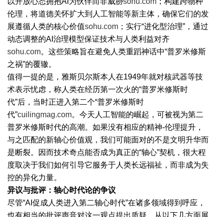
以开放心态拥抱AI为伙伴而非威胁
sohu.com
；构建跨物种
伦理，将道德关怀扩大到人工智能等新主体，确保它们的发
展遵循人类的核心价值
sohu.com
；实行“进化型治理”，通过
动态调整的AI治理模型保证技术与人类利益对齐
sohu.com
。这些策略旨在避免人类重蹈神话中“普罗米修斯
之祸”的覆辙。
值得一提的是，雅斯贝尔斯本人在1949年就对核武器等技
术表示忧虑，称人类在经历第一次火的“普罗米修斯时
代”后，当时正进入第二个“普罗米修斯时
代”
cuilingmag.com
。今天人工智能的崛起，可被视为第二
普罗米修斯时代的高潮。如果没有相应的精神-伦理提升，
与之匹配的新轴心价值观，我们可能面对的不是文明升华而
是断裂。因而技术奇点能否成为真正的“轴心”契机，很大程
度取决于我们如何引导它服务于人类长远福祉，而非成为失
控的异化力量。
异议与批评：轴心时代论的争议
尽管“AI促成人类进入第二轴心时代”在诸多领域得到呼应，
也有相当的批评声音对这一观点提出质疑，从以下几方面展