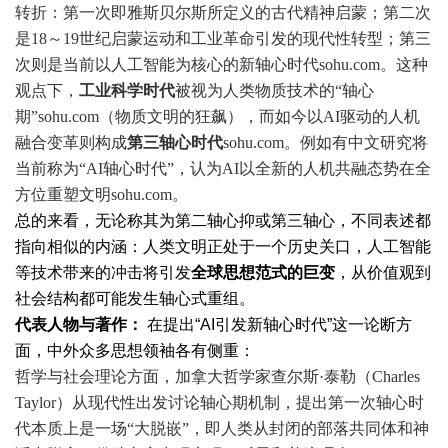
转折：第一次即雅斯贝尔斯所定义的古代精神启蒙；第二次
是18～19世纪启蒙运动和工业革命引发的现代性转型；第三
次则是当前以人工智能为核心的新轴心时代
sohu.com
。这种
观点下，
工业科学时代
被视为人类物质技术的“轴心
期”
sohu.com
（物质文明的狂飙），而如今以AI驱动的人机
融合变革则构成
第三轴心时代
sohu.com
。例如有中文研究将
当前称为“AI轴心时代”，认为AI以全新的人机共融态势在全
方位重塑文明
sohu.com
。
总的来看，无论称其为第二轴心抑或第三轴心，不同表述都
指向相似的内涵：人类文明正处于一个历史关口，人工智能
等技术带来的冲击将引发
全球思想范式的巨变
，从价值观到
社会结构都可能发生轴心式重组。
代表人物与著作：
在提出“AI引发新轴心时代”这一论断方
面，中外众多思想领袖各有侧重：
哲学与社会理论方面
，加拿大哲学家查尔斯·泰勒（Charles
Taylor）从现代性出发讨论轴心期机制，提出第一次轴心时
代本质上是一场“大脱嵌”，即人类从封闭的部落共同体和神