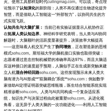
火、使用工具那样划时代
cuilingmag.com
。可以说，奇点理
论预示了
认知演化
的新阶段：人类不再仅通过生物进化提升
智慧，而是借助人工智能这一“外部智力”，以协同共生的方
式实现飞跃。
认知共生与大脑扩展：
当前已有实验证据显示人机协作正
在
拓展人类认知边界
。神经科学研究表明，当人类与AI协同
解题时，大脑额叶的活跃度显著提升，决策效率大幅提高
——这意味着人机交互产生了
协同增效
，正在塑造新的思维
模式
sohu.com
。斯坦福大学的脑机接口实验也取得突破：
志愿者通过意念控制机械臂的准确率高达97%，而且大脑适
应这种接口的速度超乎预期，人脑似乎正在生成新突触来建
立人机
混合神经回路
sohu.com
。这些发现预示未来人类大
脑有潜力与AI形成**“双脑耦合”系统**
sohu.com
：例如数学
家借助AI定理证明器突破思维瓶颈，医生结合智能系统实现
精准诊断
sohu.com
。人类与AI共同构成一个复杂适应系
统，知识生产与决策过程由此被重塑
sohu.com
。从进化视
角看，这无异于人类大脑的一次功能进化——利用人工智能