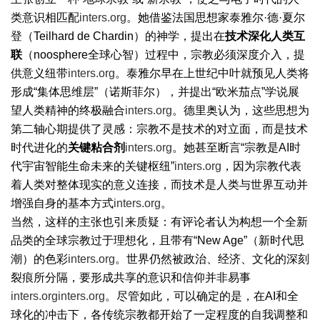
类意识相匹配
inters.org
。她借鉴法国思想家泰雅尔·德·夏尔
登（Teilhard de Chardin）的神学，提出在
技术深化人类互
联
（noosphere全球心智）过程中，宗教必须深度介入，提
供意义纽带
inters.org
。泰雅尔早在上世纪中叶就预见人类将
形成“集体思维层”（诺斯菲尔），并提出“欧米茄点”学说展
望人类精神的终极融合
inters.org
。德里奥认为，这些思想为
第二轴心期提供了灵感：宗教不是技术的对立面，而是技术
时代进化的
关键粘合剂
inters.org
。她甚至断言“宗教是AI时
代宇宙智能生命未来的关键枢纽”
inters.org
，因为宗教代表
着人类对整体现实的意义连接，而技术是人类与世界互动并
增强自身的基本方式
inters.org
。
当然，这样的主张也引来质疑：有评论者认为构想一个全新
品类的全球宗教过于理想化，且带有“New Age”（新时代思
潮）的色彩
inters.org
。世界仍然被政治、经济、文化的深刻
裂痕所分隔，要形成共享的意识和信仰并非易事
inters.org
inters.org
。尽管如此，可以确定的是，在AI和全
球化的冲击下，各传统宗教都开始了一定程度的自我调整和