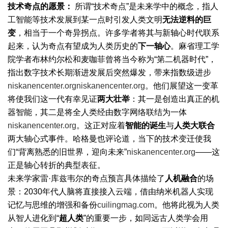
技术奇点的愿景：
所谓“技术奇点”是未来学中的概念，指人
工智能等技术发展到某一点时引发人类文明
无法逆料的巨
变
，相当于一个奇异拐点。许多学者将其与新轴心时代联系
起来，认为奇点有望成为人类历史的
下一轴心
。麻省理工学
院学者布林约尔松和麦咖菲曾将当今称为“第二机器时代”，
指出数字技术长期渐进发展后突然爆发，带来指数级进步
niskanencenter.org
niskanencenter.org
。他们展望这一变革
将使我们这一代有幸见证
两大壮举
：其一是创造出真正的机
器智能，其二是将全人类经由数字网络联结为一体
niskanencenter.org
。这正对应着
智能的诞生
与
人类大联合
两大轴心式事件。哈格曼也评论道，当下的技术变迁使我
们“背离熟悉的旧世界，迎向未来”
niskanencenter.org
——这
正是轴心转折的典型表征。
未来学家雷·库兹韦尔的奇点预言具体描绘了
人机融合
的场
景：2030年代人脑将直接接入云端，借由纳米机器人实现
记忆与思维的增强和备份
cuilingmag.com
。他将此视为人类
从智人进化到“
超人类
”的重要一步，如同远古人类学会用