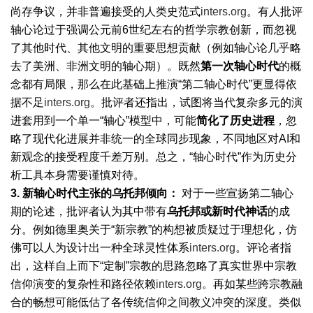
尚存争议，并非普遍接受的人类史范式
inters.org
。有人批评
轴心论过于强调公元前6世纪左右的哲学宗教创新，而忽视
了其他时代、其他文明的重要思想贡献（例如轴心论几乎略
去了美洲、非洲文明的轴心期）。既然
第一次轴心时代
的概
念都有局限，那么在此基础上推演“第二轴心时代”更显得依
据不足
inters.org
。批评者还指出，试图将当代复杂多元的演
进套用到一个单一“轴心”模型中，可能
简化了历史进程
，忽
略了现代化进展并非统一的全球同步现象，不同地区对AI和
新观念的接受程度千差万别。总之，“轴心时代”作为历史分
析工具本身需要谨慎对待。
3.
新轴心时代主张的乌托邦倾向：
对于一些宣扬第二轴心
期的论述，批评者认为其中带有
乌托邦或新时代神话
的成
分。例如德里奥关于“新宗教”的构想被质疑过于理想化，仿
佛可以人为设计出一种全球灵性体系
inters.org
。评论者指
出，这样自上而下“定制”宗教的思路忽略了真实世界中宗教
信仰演变的复杂性和路径依赖
inters.org
。再如某些跨宗教融
合的畅想可能低估了各传统信仰之间教义冲突的深度。类似