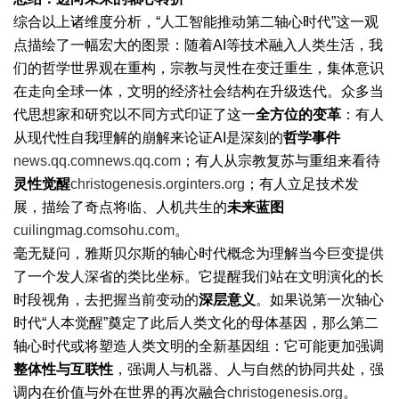
综合以上诸维度分析，“人工智能推动第二轴心时代”这一观
点描绘了一幅宏大的图景：随着AI等技术融入人类生活，我
们的哲学世界观在重构，宗教与灵性在变迁重生，集体意识
在走向全球一体，文明的经济社会结构在升级迭代。众多当
代思想家和研究以不同方式印证了这一
全方位的变革
：有人
从现代性自我理解的崩解来论证AI是深刻的
哲学事件
news.qq.com
news.qq.com
；有人从宗教复苏与重组来看待
灵性觉醒
christogenesis.org
inters.org
；有人立足技术发
展，描绘了奇点将临、人机共生的
未来蓝图
cuilingmag.com
sohu.com
。
毫无疑问，雅斯贝尔斯的轴心时代概念为理解当今巨变提供
了一个发人深省的类比坐标。它提醒我们站在文明演化的长
时段视角，去把握当前变动的
深层意义
。如果说第一次轴心
时代“人本觉醒”奠定了此后人类文化的母体基因，那么第二
轴心时代或将塑造人类文明的全新基因组：它可能更加强调
整体性与互联性
，强调人与机器、人与自然的协同共处，强
调内在价值与外在世界的再次融合
christogenesis.org
。