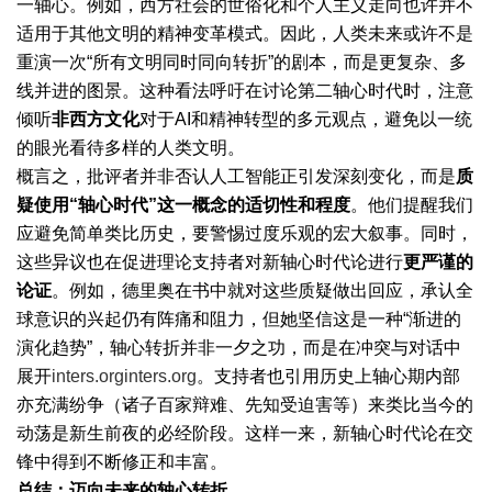
一轴心。例如，西方社会的世俗化和个人主义走向也许并不
适用于其他文明的精神变革模式。因此，人类未来或许不是
重演一次“所有文明同时同向转折”的剧本，而是更复杂、多
线并进的图景。这种看法呼吁在讨论第二轴心时代时，注意
倾听
非西方文化
对于AI和精神转型的多元观点，避免以一统
的眼光看待多样的人类文明。
概言之，批评者并非否认人工智能正引发深刻变化，而是
质
疑使用“轴心时代”这一概念的适切性和程度
。他们提醒我们
应避免简单类比历史，要警惕过度乐观的宏大叙事。同时，
这些异议也在促进理论支持者对新轴心时代论进行
更严谨的
论证
。例如，德里奥在书中就对这些质疑做出回应，承认全
球意识的兴起仍有阵痛和阻力，但她坚信这是一种“渐进的
演化趋势”，轴心转折并非一夕之功，而是在冲突与对话中
展开
inters.org
inters.org
。支持者也引用历史上轴心期内部
亦充满纷争（诸子百家辩难、先知受迫害等）来类比当今的
动荡是新生前夜的必经阶段。这样一来，新轴心时代论在交
锋中得到不断修正和丰富。
总结：迈向未来的轴心转折