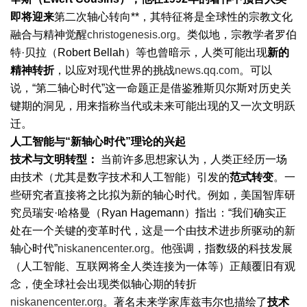
即将迎来
第二次轴心转向**，其特征将是全球性的宗教文化
融合与精神觉醒
christogenesis.org
。类似地，宗教学者罗伯
特·贝拉（Robert Bellah）等也曾暗示，人类可能出现
新的
精神转折
，以应对现代世界的挑战
news.qq.com
。可以
说，“第二轴心时代”这一命题正是借鉴雅斯贝尔斯对历史关
键期的洞见，用来指称当代或未来可能出现的又一次文明跃
迁。
人工智能与“新轴心时代”理论的兴起
技术与文明转型：
当前许多思想家认为，人类正经历一场
由技术（尤其是数字技术和人工智能）引发的
范式转变
。一
些研究者直接将之比拟为新的轴心时代。例如，美国智库研
究员瑞安·哈格曼（Ryan Hagemann）指出：“我们确实正
处在一个关键的变革时代，这是一个由技术进步所驱动的新
轴心时代”
niskanencenter.org
。他强调，指数级的科技发展
（人工智能、互联网将全人类连接为一体等）正颠覆旧有观
念，使全球社会出现类似轴心期的转折
niskanencenter.org
。著名未来学家库兹韦尔也描绘了
技术