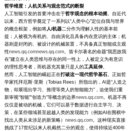
哲学维度：人机关系与观念范式的断裂
人工智能引发的首要冲击在于
哲学观念的根本动摇
。自近代
以来，西方哲学奠定了一系列以“人类中心”定位自我与世界
的概念框架，例如将
人/机器
二分作为理解人性的基本前
提：人被视为有机的、自由演化且具备内在意识的主体；机
器则是封闭的、被设计的机械装置，不具备真正智能或主观
性
news.qq.com
news.qq.com
。笛卡尔著名的命题“我思故我
在”建立在人类思维与存在的同一性上，人被定义为有意识
的理性思考者，而机器充其量只是人的
工具延伸
。
然而，人工智能的崛起正在
打破这一现代哲学基石
。正如哲
学家托拜厄斯·里斯（Tobias Rees）所指出的，AI是“人造之
物，却展现出学习、推理等类人的智能能力”，迫使我们重
新审视“智能”“创造力”等概念的边界
news.qq.com
。机器不再
仅仅是被动的机械，它们可以基于数据进行自主学习、决
策，在某些领域甚至超越人类的发现能力（例如AI在围棋中
找出人类从未涉足的新策略）
news.qq.com
。这种现实直接
挑战了17世纪以来人机截然二分的观念，使得持续近400年