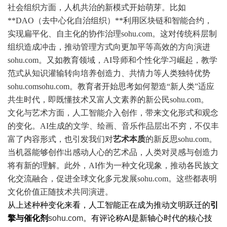
社会组织方面，人机共治的新模式开始萌芽。比如
**DAO（去中心化自治组织）**利用区块链和智能合约，
实现扁平化、自主化的协作治理
sohu.com
。这对传统科层制
组织造成冲击，推动管理方式向更加平等高效的方向演进
sohu.com
。又如教育领域，AI导师和个性化学习崛起，教学
范式从知识灌输转向培养创造力、共情力等人类独特优势
sohu.com
sohu.com
。教育者开始思考如何塑造“新人类”适应
共生时代，即既懂技术又富人文素养的新公民
sohu.com
。
文化与艺术方面，人工智能介入创作，带来文化形式和观念
的变化。AI生成的文学、绘画、音乐作品层出不穷，不仅丰
富了内容形式，也引发我们对
艺术本质
的新反思
sohu.com
。
当机器能够创作出感动人心的艺术品，人类对灵感与创造力
将有新的理解。此外，AI作为一种文化现象，推动各民族文
化交流融合，促进全球文化多元发展
sohu.com
。这些都表明
文化价值正随技术共同演进。
从上述种种变化来看，人工智能正在成为推动文明跃迁的
引
擎与催化剂
sohu.com
。有评论称AI是新轴心时代的核心技