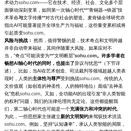
术动力
sohu.com
——它在技术、经济、社会、文化多个层
面驱动深刻变革，如同第一次轴心时代**“青铜器->铁器”技
术革命
与
文字传播**对古代社会的塑造。麦肯锡全球研究亦
指出AI可能显著提升全球生产力与福祉，这些量变累积或将
引起质变
sohu.com
。
风险与挑战：
然而，值得警惕的是，技术奇点和文明跨越
并非自动带来福祉，其间伴随重大风险。如果应对不
当，“奇点”可能演变为**“文明断层”
sohu.com
。许多学者在
畅想AI轴心时代的同时，也提出了
异议与忧思**（下节详
述）。比如，当AI在艺术创造、司法裁判等领域超越人类表
现时，人类的
主体性与尊严
受到挑战
sohu.com
。传统的人
文价值观（如创造的神圣性、人的独特地位）面临“去神圣
化”危机
sohu.com
。又如，全功能AI的出现引发“非人类智能
的权利”问题，我们的法律伦理尚无定论。这些都提醒我
们，第二轴心时代也可能是一个
充满张力和冲突的时代
。
为此，一些思想家主张建立
新的文明契约
来驾驭技术洪流
sohu.com
。例如，坚持“认知谦卑”，承认人类智能的局限，