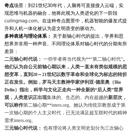
奇点
场景：到21世纪30年代，人脑将可直接接入云端，实
现思维与机器的融合，他将此视为人类进化的下一阶段
cuilingmag.com
。在这种奇点图景中，机器智能的爆发式提
升和人机一体化被认为是文明质变的驱动力。
多种表述与理论体系：
关于新轴心时代的提出，学界和思
想界并非用一种声音。不同理论体系对轴心时代的分期有所
差异：
二元轴心时代说：
一些学者将当代视为**“第二轴心时代”
。
他们认为自公元前轴心期以来，人类一直未有类似规模的思
想变革，直到20～21世纪以数字革命和全球化为标志的转折
正在发生。例如，罗马天主教神学家伊利亚·德里奥（Ilia
Delio）指出，科学与文化正走向一种全新的“后人类”世界
观，人类意识正出现
集体的、生态的、内在超越的
新层次，
可以称作
第二轴心期**
inters.org
。她认为传统宗教形成于第
一次轴心期的个人主义时代，已无法满足超互联时代的精神
需求
inters.org
。
三元轴心时代说：
也有理论将人类文明史划分为三次轴心