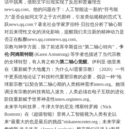
话中脱离，借助文字出现实现了反思和普遍理念
news.qq.com
。他的问题在于：人工智能这一新的“符号能
力”是否会如同文字之于古代那样，引发类似规模的范式飞
跃
news.qq.com
？著名社会学家罗伯特·贝拉也分析了轴心期
对后来理性文化的演化影响，提醒我们关注新的精神动力是
否正在酝酿
news.qq.com
news.qq.com
。
宗教与神学方面
，除了前述库辛斯提出“第二轴心转向”，
卡
伦·阿姆斯特朗
(Karen Armstrong) 等学者也描述了当代宗教
的全球转型，有人将之称为
第二轴心觉醒
。伊利亚·德里奥
在《重新赋予大地魔力：为什么AI需要宗教》（2020）一书
中更系统地论证了科技时代重塑宗教的必要，倡议一种“地
球新宗教”以契合第二轴心期的人类精神需求
inters.org
。她强
调没有宗教的科技将陷入迷失，人类必须在电子互联的进化
阶段重新赋予世界神圣性
inters.org
inters.org
。
未来学与科技界
，牛津大学的尼克·博斯特罗姆（Nick
Bostrom）在《超级智能》里将人工智能视为人类有史以
来“最重大的也是最后的挑战”
niskanencenter.org
；未来学家