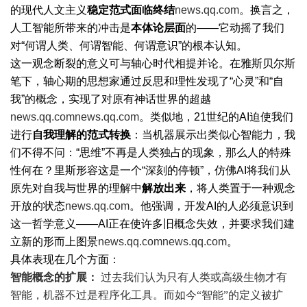
的现代人文主义
稳定范式面临终结
news.qq.com
。换言之，
人工智能所带来的冲击是
本体论层面
的——它动摇了我们
对“何谓人类、何谓智能、何谓意识”的根本认知。
这一观念断裂的意义可与轴心时代相提并论。在雅斯贝尔斯
笔下，轴心期的思想家通过反思和理性发现了“心灵”和“自
我”的概念，实现了对原有神话世界的超越
news.qq.com
news.qq.com
。类似地，21世纪的AI迫使我们
进行
自我理解的范式转换
：当机器展示出类似心智能力，我
们不得不问：“思维”不再是人类独占的现象，那么人的特殊
性何在？里斯形容这是一个“深刻的停顿”，仿佛AI将我们从
原先对自我与世界的理解中
解放出来
，将人类置于一种观念
开放的状态
news.qq.com
。他强调，开发AI的人必须意识到
这一哲学意义——AI正在使许多旧概念失效，并要求我们建
立新的形而上图景
news.qq.com
news.qq.com
。
具体表现在几个方面：
智能概念的扩展：
过去我们认为只有人类或高级生物才有
智能，机器不过是程序化工具。而如今“智能”的定义被扩