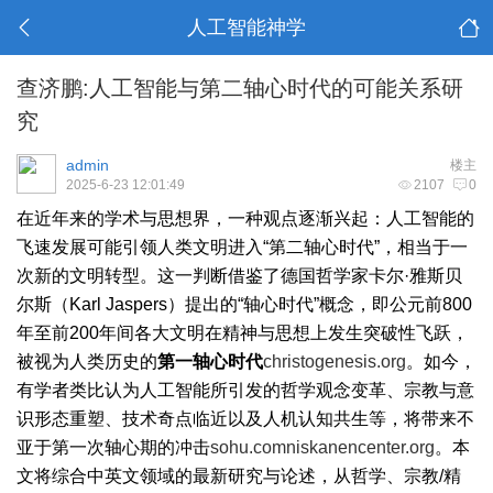
人工智能神学
查济鹏:人工智能与第二轴心时代的可能关系研
究
admin
楼主
2025-6-23 12:01:49
2107
0
在近年来的学术与思想界，一种观点逐渐兴起：人工智能的
飞速发展可能引领人类文明进入“第二轴心时代”，相当于一
次新的文明转型。这一判断借鉴了德国哲学家卡尔·雅斯贝
尔斯（Karl Jaspers）提出的“轴心时代”概念，即公元前800
年至前200年间各大文明在精神与思想上发生突破性飞跃，
被视为人类历史的
第一轴心时代
christogenesis.org
。如今，
有学者类比认为人工智能所引发的哲学观念变革、宗教与意
识形态重塑、技术奇点临近以及人机认知共生等，将带来不
亚于第一次轴心期的冲击
sohu.com
niskanencenter.org
。本
文将综合中英文领域的最新研究与论述，从哲学、宗教/精