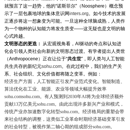
就预言了这一趋势，他的“诺斯菲尔”（Noosphere）概念预
示了一层包裹地球的集体意识网
inters.org
。如今技术的发展
正逐步将这一想象变为可能。一旦这种全球脑成熟，人类作
为一个物种的认知能力将发生质变——这无疑也是文明的轴
心式跨越。
文明形态的更迭：
从宏观视角看，AI驱动的奇点和认知进
化会引领人类社会向新的文明形态过渡。有学者提出人类世
（Anthropocene）正在让位于“
共生世
”，即人类与人工智能
共生共存的新纪元
sohu.com
。在此过程中，我们的生产关
系、社会组织、文化价值都将随之变革。例如：
经济生产方面，人工智能正引发产业范式变化。智能制造、
算法优化在工业、能源、农业等领域大幅提升效率
sohu.com
sohu.com
。有人预测到2030年AI将为全球经济额外
贡献13万亿美元
sohu.com
。由此出现许多新兴产业和模式，
传统产业亦加速数字化转型
sohu.com
。经济格局的重塑会带
来社会结构的调整，这类似工业革命时期经济基础变革引发
的社会转型，被视作第二轴心期的组成部分
sohu.com
。