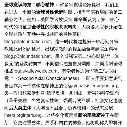
全球意识与第二轴心精神：
许多宗教理论家提出，我们正
在进入一个新的
全球灵性觉醒
时期，相当于宗教层面的第二
轴心时代。例如，美国学者埃沃特·库辛斯认为，第二轴心
时代的特征是
全球性的宗教意识转向
：人类各大宗教开始在
全球对话与互动中寻找共同的灵性基础
blog.p2pfoundation.net
。这一时代将超越第一轴心期各宗
教彼此封闭的格局，出现宗教间的相互融合与超宗派精神
blog.p2pfoundation.net
。库辛斯强调第二轴心期是**“一体
多元”的圣灵转向**，不同信仰超越自身局限，共同应对全球
挑战
roguevalleyvoice.com
。有学者称之为**“第二轴心自
觉”**（Second Axial Consciousness），即人类开始意识到
自己作为一个整体在精神上的命运
globalsistersreport.org
。
天主教思想家伊利亚·德里奥进一步指出，新兴的科学观念
（量子关联、生物复杂性等）强调万物互联，社会文化也朝
向
后人类主体
（人与技术融合，边界模糊）的形态发展
inters.org
inters.org
。这些变化预示着
新的宗教精神
正在萌
芽：它更注重整体、关系和内在的神圣。她将此称为即将开