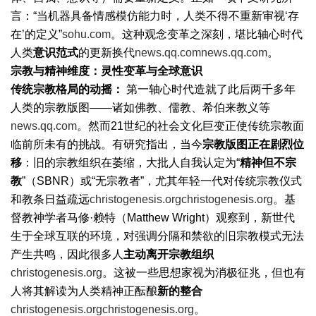
言：“当机器具备情感模仿能力时，人类不得不重新审视‘存
在’的定义”
sohu.com
。这种观念变革之深刻，堪比轴心时代
人类
意识范式
的更新换代
news.qq.com
news.qq.com
。
宗教与精神维度：灵性变革与全球意识
传统宗教格局的动摇：
第一轴心时代造就了此后两千多年
人类的宗教版图——诸如佛教、儒教、希伯来教义等
news.qq.com
。然而21世纪的社会文化巨变正使传统宗教面
临前所未有的挑战。有研究指出，当今
宗教版图正在剧烈位
移
：旧的宗教组织在萎缩，大批人自我认定为“
精神但不宗
教
”（SBNR）或“无宗教者”，尤其年轻一代对传统宗教仪式
和教条日益疏远
christogenesis.org
christogenesis.org
。基
督教神学者马修·赖特（Matthew Wright）观察到，新世代
生于全球互联的环境，对强调分隔和禁欲的旧宗教模式无法
产生共鸣，因此很多人
主动离开宗教组织
christogenesis.org
。这被一些思想家视为消极征兆，但也有
人将其解读为人类精神正酝酿
新的整合
christogenesis.org
christogenesis.org
。