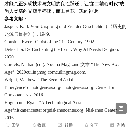
才能真正实现技术与文明的良性跃迁，让“第二轴心时代”成
为人类新的光辉里程碑，而非昙花一现的神话。
参考文献：
Jaspers, Karl.
Vom Ursprung und Ziel der Geschichte
（《历史的
起源与目标》）, 1949.
Cousins, Ewert.
Christ of the 21st Century
, 1992.
Delio, Ilia.
Re-Enchanting the Earth: Why AI Needs Religion
,
2020.
Gardels, Nathan (ed.).
Noema Magazine
文章 “The New Axial
Age”, 2020
cuilingmag.com
cuilingmag.com
.
Wright, Matthew. “The Second Axial
Emergence”
christogenesis.org
christogenesis.org
,
Center for
Christogenesis
, 2016.
Hagemann, Ryan. “A Technological Axial
Age”
niskanencenter.org
niskanencenter.org
,
Niskanen Center
,
2016.
Rees, Tobias & Gardels, Nathan. “
回复
收藏
转播
人工智能的哲学断裂：什么
分享
淘帖