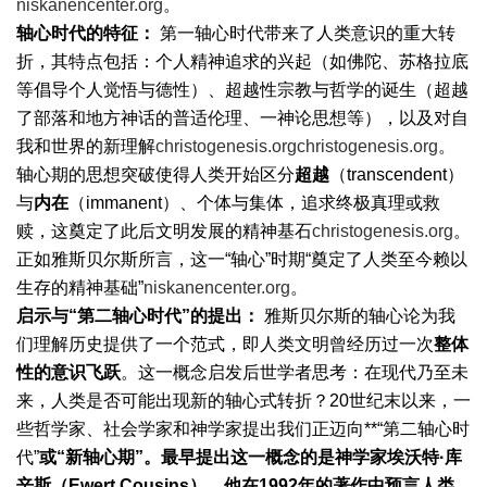
niskanencenter.org
。
轴心时代的特征：
第一轴心时代带来了人类意识的重大转
折，其特点包括：个人精神追求的兴起（如佛陀、苏格拉底
等倡导个人觉悟与德性）、超越性宗教与哲学的诞生（超越
了部落和地方神话的普适伦理、一神论思想等），以及对自
我和世界的新理解
christogenesis.org
christogenesis.org
。
轴心期的思想突破使得人类开始区分
超越
（transcendent）
与
内在
（immanent）、个体与集体，追求终极真理或救
赎，这奠定了此后文明发展的精神基石
christogenesis.org
。
正如雅斯贝尔斯所言，这一“轴心”时期“奠定了人类至今赖以
生存的精神基础”
niskanencenter.org
。
启示与“第二轴心时代”的提出：
雅斯贝尔斯的轴心论为我
们理解历史提供了一个范式，即人类文明曾经历过一次
整体
性的意识飞跃
。这一概念启发后世学者思考：在现代乃至未
来，人类是否可能出现新的轴心式转折？20世纪末以来，一
些哲学家、社会学家和神学家提出我们正迈向**“第二轴心时
代”
或“新轴心期”。最早提出这一概念的是神学家埃沃特·库
辛斯（Ewert Cousins），他在1992年的著作中预言人类