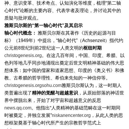
神、意识变革、技术奇点、认知演化等维度，梳理“第二轴
心时代”论断的主要内容、代表学者及理论，并讨论其中的
质疑与批评观点。
雅斯贝尔斯的“第一轴心时代”及其启示
轴心时代概念：
雅斯贝尔斯在其著作《历史的起源与目
标》（1949年）中提出，“轴心时代”（Achsenzeit）指代约
公元前8世纪到前2世纪这一人类文明的
枢纽时期
christogenesis.org
。在这几百年间，中国、印度、希腊、以
色列等地几乎同步地涌现出奠定后世文明精神基础的伟大思
想体系：如中国的儒家和道家思想、印度的《奥义书》和佛
教、古希腊的哲学理性、希伯来先知的一神信仰等。
christogenesis.org
sohu.com
雅斯贝尔斯认为，这一时期人
类普遍出现了
精神的觉醒与超越意识
，从原始部落的神话世
界中摆脱出来，开始了对宇宙和超越意义的反思
news.qq.com
。他指出“人类精神的基础范畴在这一时期同
时被奠定，并独立发展”
niskanencenter.org
，从此人类的思
想框架奠基于轴心时代所产生的宗教哲学范式上