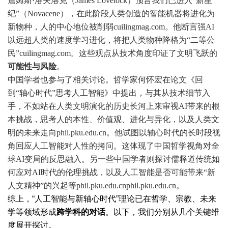
詹姆斯·洛夫洛克（James Lovelock）预言我们已进入“新星
纪”（Novacene），在此阶段人类创造的智能机器将进化为
新物种，人的中心地位被削弱
cuilingmag.com
。他断言强AI
以远超人类的速度学习进化，将把人类物种降格为“二等公
民”
cuilingmag.com
。这些观点从技术角度印证了文明飞跃的
可能性与风险
。
中国学者
也参与了相关讨论。哲学家何怀宏在论文《回
到“轴心时代”思考人工智能》中提出，与其从技术细节入
手，不如站在人类文明演化的历史长河上来审视AI带来的根
本挑战，思考人的本性、价值观、进化与异化，以及人类文
明的未来走向
phil.pku.edu.cn
。他试图以轴心时代的长时段视
角回应人工智能对人性的拷问。这体现了中国哲学视角对全
球AI变局的反思融入。另一些中国学者则探讨儒释道传统如
何应对AI时代的伦理挑战，以及人工智能是否可能带来“新
人文精神”的兴起等
phil.pku.edu.cn
phil.pku.edu.cn
。
综上，“人工智能与新轴心时代”理论已在哲学、宗教、未来
学等领域形成
跨学科的对话
。以下，我们分别从几个关键维
度展开探讨。