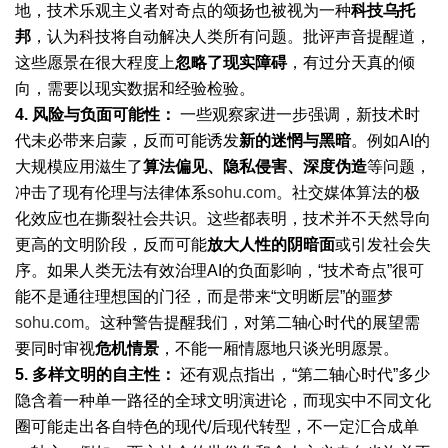
地，技术乐观主义者对奇点的颂扬也被视为一种
科技乌托
邦
，认为科技将自动解决人类所有问题。批评声音提醒道，
这些愿景在很大程度上
忽略了现实障碍
，有过分天真的倾
向，需要以现实数据和经验检验。
4.
风险与负面可能性：
一些观察家进一步强调，新技术时
代未必带来启蒙，反而可能诱发
新的迷惘与黑暗
。例如AI的
大规模应用滋生了
算法偏见、隐私侵害、深度伪造
等问题，
冲击了现有伦理与法律体系
sohu.com
。社交媒体算法的极
化效应也在撕裂社会共识。这些都表明，技术并不天然导向
更高的文明阶段，反而可能
放大人性的阴暗面
或引发社会失
序。如果人类无法有效治理AI的负面影响，“技术奇点”很可
能不是通往理想国的门径，而是带来“文明断层”的噩梦
sohu.com
。这种警告提醒我们，对第二轴心时代的展望需
要同时审视
危机情景
，不能一厢情愿地只谈光明愿景。
5.
多样文明的自主性：
还有观点指出，“第二轴心时代”多少
隐含着一种单一路径的全球文明演进论，而现实中不同文化
圈可能走出各自特色的现代/后现代转型，不一定汇合成单