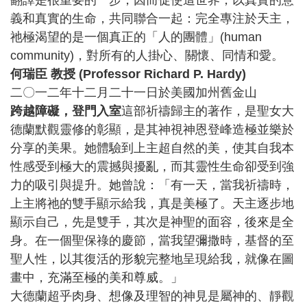
翻譯是很重要的一步，因而促使這世界，以真實的意
義和真實的生命，共同聯合一起：完全專注於天主，
祂極渴望的是一個真正的「人的團體」(human
community)，對所有的人掛心、關懷、同情和愛。
何瑞臣 教授 (Professor Richard P. Hardy)
二〇一二年十二月二十一日於美國加州舊金山
跨越障礙，登門入室
這部祈禱歸主的著作，是聖女大
德蘭默觀靈修的彰顯，是其神視神恩登峰造極並樂於
分享的美果。她體驗到上主超自然的美，使其自我本
性感受到極大的震撼與擾亂，而其靈性生命卻受到強
力的吸引與提升。她曾說：「有一天，當我祈禱時，
上主將祂的雙手顯示給我，真是美極了。天主逐步地
顯示自己，先是雙手，其次是神聖的面容，後來是全
身。在一個聖保祿的慶節，當我望彌撒時，基督的至
聖人性，以其復活的形貌完整地呈現給我，就像在圖
畫中，充滿至極的美和尊威。」
大德蘭超乎肉身、想像及理智的神見是屬神的、靜觀