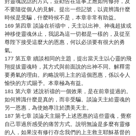
對靈魂說話的方式，並勸告在這事上應如何修持，及
不要隨從個人的見解。提出一些記號，以資辨識什麼
時候是受騙，什麼時候不是，本章非常有助益。
169 第四章 談論在祈禱中，天主以出神、神魂超拔或
神移使靈魂休止，我認為這一切都是一樣的，及從至
尊陛下接受這麼大的恩惠，何以必須要有很大的勇
氣。
177 第五章 續談相同的主題，提出當天主以心靈的飛
翔提拔靈魂時，其方式與前面說的出神不同。解釋需
要勇氣的理由。約略說明上主的這個恩惠，係以令人
愉快的方式賜予。本章極為有益。
181 第六章 述說祈禱的一個效果，是在前章提過的。
如何辨識什麼是真的，而非受騙。談論天主給靈魂的
另一恩惠，為使她專注於讚美天主。
187 第七章 談論天主賜予上述恩惠的這些靈魂，覺察
自己罪過所感受的痛苦方式。說明無論是多麼有靈修
的人，如果沒有修行存念我們的上主救主耶穌基督的