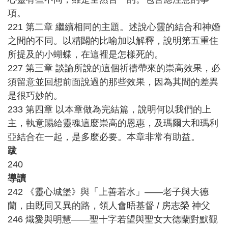
項。
221 第二章 繼續相同的主題。述說心靈的結合和神婚
之間的不同。以精闢的比喻加以解釋，說明第五重住
所提及的小蝴蝶，在這裡是怎樣死的。
227 第三章 談論所說的這個祈禱帶來的崇高效果，必
須留意並回想前面說過的那些效果，因為其間的差異
是很巧妙的。
233 第四章 以本章做為完結篇，說明何以我們的上
主，執意賜給靈魂這麼崇高的恩惠，及瑪爾大和瑪利
亞結合在一起，是多麼必要。本章非常有助益。
跋
240
導讀
242 《靈心城堡》與「上善若水」——老子與大德
蘭，由既同又異的路，領人會晤基督 / 房志榮 神父
246 熾愛與明慧——聖十字若望與聖女大德蘭對默觀