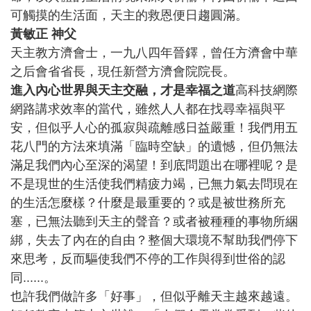
可觸摸的生活面，天主的救恩便日趨圓滿。
黃敏正 神父
天主教方濟會士，一九八四年晉鐸，曾任方濟會中華
之后會省省長，現任新營方濟會院院長。
進入內心世界與天主交融，才是幸福之道
高科技網際
網路講求效率的當代，雖然人人都在找尋幸福與平
安，但似乎人心的孤寂與疏離感日益嚴重！我們用五
花八門的方法來填滿「臨時空缺」的遺憾，但仍無法
滿足我們內心至深的渴望！到底問題出在哪裡呢？是
不是現世的生活使我們精疲力竭，已無力氣去問現在
的生活怎麼樣？什麼是最重要的？或是被世務所充
塞，已無法聽到天主的聲音？或者被種種的事物所綑
綁，失去了內在的自由？整個大環境不幫助我們停下
來思考，反而驅使我們不停的工作與得到世俗的認
同......。
也許我們做許多「好事」，但似乎離天主越來越遠。