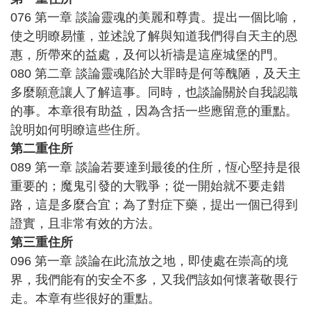
076 第一章 談論靈魂的美麗和尊貴。提出一個比喻，
使之明瞭易懂，並述說了解與知道我們得自天主的恩
惠，所帶來的益處，及何以祈禱是這座城堡的門。
080 第二章 談論靈魂陷於大罪時是何等醜陋，及天主
多麼願意讓人了解這事。同時，也談論關於自我認識
的事。本章很有助益，因為含括一些應留意的重點。
說明如何明瞭這些住所。
第二重住所
089 第一章 談論若要達到最後的住所，恆心堅持是很
重要的；魔鬼引發的大戰爭；從一開始就不要走錯
路，這是多麼合宜；為了對症下藥，提出一個已得到
證實，且非常有效的方法。
第三重住所
096 第一章 談論在此流放之地，即使處在崇高的境
界，我們能有的安全不多，又我們該如何懷著敬畏行
走。本章有些很好的重點。