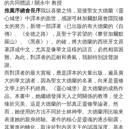
的共同體認 / 關永中 教授
推薦序
總會長序
我以喜樂之情，迎接聖女大德蘭《靈
心城堡》中譯本的面世，感謝芎林加爾默羅會隱院修
女的努力，新增一部譯著（已出版的有大德蘭的《自
傳》、《全德之路》，及聖十字若望的《攀登加爾默
羅山》、《黑夜》）。的確，將大德蘭的西班牙文原
著譯成中文，尤其是像華文這樣的語言，必然相當困
難。為此，對譯者的忍耐和勇氣，我願特別說聲謝
謝。
而對譯者的最大賞報，應是譯本的大量出版，遍及廣
大的華文讀者，因為聖女大德蘭的名著，向來是靈修
文學上的不朽經典。《靈心城堡》是大德蘭的成熟作
品。本書中，她繼續發揮天人之間關係的教導，使之
臻於完美。這是大德蘭的一部真正靈修學論著。然
而，她使用的方法不同於士林神學。大德蘭用比喻來
表達她的親身經驗。著作的核心是靈魂的逐步顯露，
其漸進的轉化，取決於對內居天主的認識深度。基本