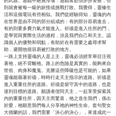
的武器。遊戲中絕無冷場：遊戲者必須步步警覺，否
則就會被每一級的妖怪或挑戰打敗。我覺得，靈修生
活和這個電玩有些相似。我們從經驗得知，靈魂的內
在世界是由不同的部分組成的：有的部分容易進去，
有的則要多費力氣才能進入。祈禱是進入住所的門，
是學習與實際生活的過程，涉及我們自己和天主。認
識個人的優勢和弱點，有助於在有需要之處尋求幫
助，避開他很容易被打敗的地方。
一路上支持靈魂的人是上主，靈魂必須經常舉目注視
著祂，絕不背離祂。路上的危險是真實的，能夠來自
世俗、肉身和魔鬼。克勝這些障礙也是可能的，如果
靈魂能藉著祈禱，時時行走天主指示的道路。祈禱是
進入重重住所的道路。祈禱是留守其中的道路，也是
達到目標的道路。願讀者偕同天主，一起享受探索其
內的重重住所，因天主而驚喜，祂之造生我們，係出
於愛，祂願意我們每人分享祂的神性生命。套句聖女
大德蘭的話，我們需要「決心的決心」，來達成此一