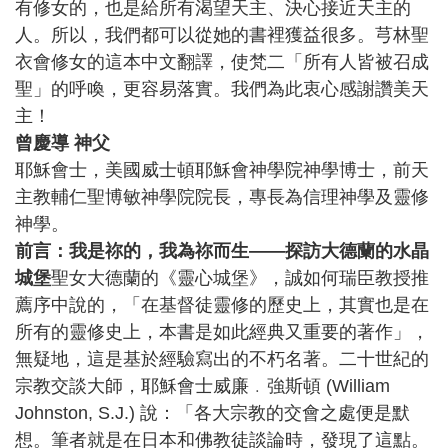
有修女的，也是給所有渴望天主、決心接近天主的
人。所以，我們都可以從她的書裡獲益很多。芎林聖
衣會修女的這本中文翻譯，使梵二「所有人皆被召成
聖」的呼喚，更容易落實。我們為此衷心感謝讚美天
主！
曾慶導 神父
耶穌會士，美國威士頓耶穌會神學院神學博士，前天
主教輔仁聖博敏神學院院長，專長為信理神學及靈修
神學。
前言：我是祢的，我為祢而生——探訪大德蘭的水晶
城堡
聖女大德蘭的《靈心城堡》，誠如何瑞臣教授推
薦序中說的，「在基督徒靈修的歷史上，其實也是在
所有的靈修史上，本書是如此經典又重要的著作」，
無疑地，這是基於經驗寫出的不朽名著。二十世紀的
宗教交談大師，耶穌會士威廉﹒強斯頓 (William
Johnston, S.J.) 說：「各大宗教的交會之處便是默
想。筆者就是在日本和佛教徒談論時，發現了這點。