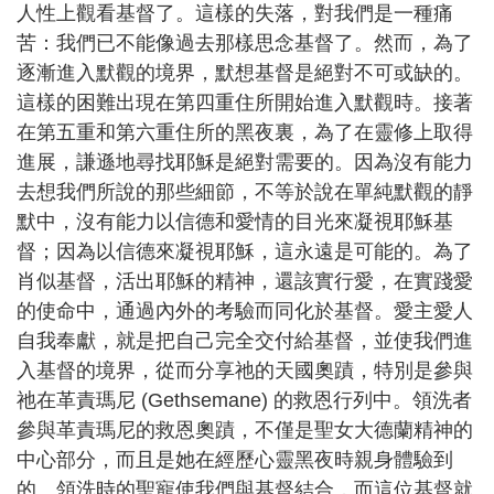
人性上觀看基督了。這樣的失落，對我們是一種痛
苦：我們已不能像過去那樣思念基督了。然而，為了
逐漸進入默觀的境界，默想基督是絕對不可或缺的。
這樣的困難出現在第四重住所開始進入默觀時。接著
在第五重和第六重住所的黑夜裏，為了在靈修上取得
進展，謙遜地尋找耶穌是絕對需要的。因為沒有能力
去想我們所說的那些細節，不等於說在單純默觀的靜
默中，沒有能力以信德和愛情的目光來凝視耶穌基
督；因為以信德來凝視耶穌，這永遠是可能的。為了
肖似基督，活出耶穌的精神，還該實行愛，在實踐愛
的使命中，通過內外的考驗而同化於基督。愛主愛人
自我奉獻，就是把自己完全交付給基督，並使我們進
入基督的境界，從而分享祂的天國奧蹟，特別是參與
祂在革責瑪尼 (Gethsemane) 的救恩行列中。領洗者
參與革責瑪尼的救恩奧蹟，不僅是聖女大德蘭精神的
中心部分，而且是她在經歷心靈黑夜時親身體驗到
的。領洗時的聖寵使我們與基督結合，而這位基督就