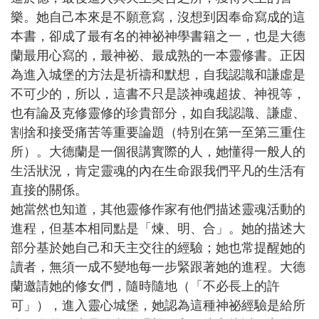
樂。她自己本來是不願意寫，沒想到因奉命寫成的這
本書，卻成了最有名的神祕神學書籍之一，也是大德
蘭最用心寫的，最神祕、最成熟的一本靈修書。正因
為進入城堡的方法是祈禱和默想，自我認識和謙虛是
不可少的，所以，這書不只是談神魂超拔、神視等，
也有論及克修靈修的珍貴部分，如自我認識、謙虛、
割捨和接受痛苦等重要論題（特別在第一至第三重住
所）。大德蘭是一個很講實際的人，她懂得一般人的
生活狀況，肯定靈魂的內在生命跟我們平凡的生活有
直接的關係。
她當然也知道，其他靈修作家有他們描述靈魂活動的
進程，但基本相同點是「煉、明、合」。她的描述大
部分基於她自己和天主交往的經驗；她也常提醒她的
讀者，無須一成不變地每一步緊跟著她的進程。大德
蘭邀請她的修女們，隨時隨地（「不必長上的許
可」），進入靈心城堡，她認為這種神祕經驗是給所