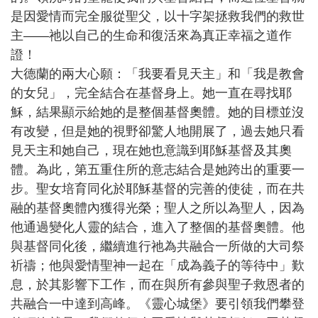
是因愛情而完全服從聖父，以十字架拯救我們的救世
主——祂以自己的生命和復活來為真正幸福之道作
證！
大德蘭的兩大心願：「我要看見天主」和「我是教會
的女兒」，完全結合在基督身上。她一直在尋找耶
穌，結果顯示給她的是整個基督奧體。她的目標並沒
有改變，但是她的視野卻驚人地開展了，過去她只看
見天主和她自己，現在她也意識到耶穌基督及其奧
體。為此，第五重住所的意志結合是她跨出的重要一
步。聖女培育同化於耶穌基督的完善的使徒，而在共
融的基督奧體內獲得光榮；聖人之所以為聖人，因為
他通過變化人靈的結合，進入了整個的基督奧體。他
與基督同化後，繼續進行祂為共融合一所做的大司祭
祈禱；他與愛情聖神一起在「成為義子的等待中」歎
息，於其影響下工作，而在與所有參與聖子救恩者的
共融合一中達到高峰。《靈心城堡》要引領我們攀登