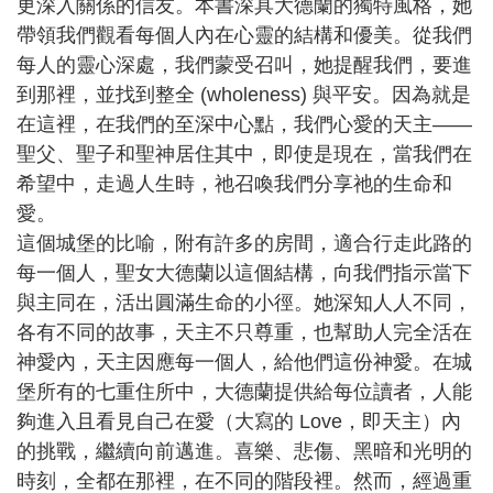
更深入關係的信友。本書深具大德蘭的獨特風格，她
帶領我們觀看每個人內在心靈的結構和優美。從我們
每人的靈心深處，我們蒙受召叫，她提醒我們，要進
到那裡，並找到整全 (wholeness) 與平安。因為就是
在這裡，在我們的至深中心點，我們心愛的天主——
聖父、聖子和聖神居住其中，即使是現在，當我們在
希望中，走過人生時，祂召喚我們分享祂的生命和
愛。
這個城堡的比喻，附有許多的房間，適合行走此路的
每一個人，聖女大德蘭以這個結構，向我們指示當下
與主同在，活出圓滿生命的小徑。她深知人人不同，
各有不同的故事，天主不只尊重，也幫助人完全活在
神愛內，天主因應每一個人，給他們這份神愛。在城
堡所有的七重住所中，大德蘭提供給每位讀者，人能
夠進入且看見自己在愛（大寫的 Love，即天主）內
的挑戰，繼續向前邁進。喜樂、悲傷、黑暗和光明的
時刻，全都在那裡，在不同的階段裡。然而，經過重