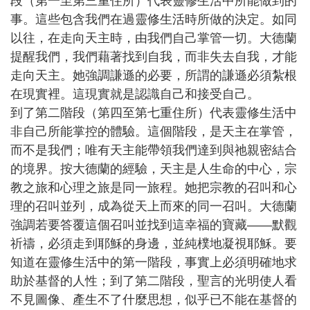
段（第一至第三重住所）代表靈修生活中所能做到的
事。這些包含我們在過靈修生活時所做的決定。如同
以往，在走向天主時，由我們自己掌管一切。大德蘭
提醒我們，我們藉著找到自我，而非失去自我，才能
走向天主。她強調謙遜的必要，所謂的謙遜必須紮根
在現實裡。這現實就是認識自己和接受自己。
到了第二階段（第四至第七重住所）代表靈修生活中
非自己所能掌控的體驗。這個階段，是天主在掌管，
而不是我們；唯有天主能帶領我們達到與祂親密結合
的境界。按大德蘭的經驗，天主是人生命的中心，宗
教之旅和心理之旅是同一旅程。她把宗教的召叫和心
理的召叫並列，成為從天上而來的同一召叫。大德蘭
強調若要答覆這個召叫並找到這幸福的寶藏——默觀
祈禱，必須走到耶穌的身邊，並純樸地凝視耶穌。要
知道在靈修生活中的第一階段，事實上必須明確地求
助於基督的人性；到了第二階段，聖言的光明使人看
不見圖像、產生不了什麼思想，似乎已不能在基督的