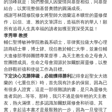
的頂峰就是：我們整個人因愛情與基督相似，同基督
結合，以實現整個基督奧體的圓滿成長。
感謝芎林隱修院修女將聖師大德蘭這本曠世的靈修傑
作，以信、達、雅的文筆譯出，造福所有的華人！願
所有追尋人生真幸福的讀者如獲至寶深受其益！
李秀華 教授
輔仁聖博敏神學院教義系碩士，菲律賓拉薩大學心理
諮商碩士畢，博士肄。現任教於輔仁大學，並兼任輔
大進修部導師團體專業督導，為天主教生命之母會入
世團體成員。生命之母會淵源於加爾默羅靈修，以整
合靜觀祈禱和使徒工作為目標。
下定決心克勝障礙，必能獲得勝利
記得拿起聖女大德
蘭的《七重住所》時，首先我有許多的保留。因為已
有很多人證實，這是一部很難讀的書，是只為靈修先
進者寫的...等等。那時，我只不過是個年輕的天主教
友，熱火滿懷，想多認識加爾默羅修會和祈禱。其
實，拿起這本書才是最艱難的一步，因為一旦發現了