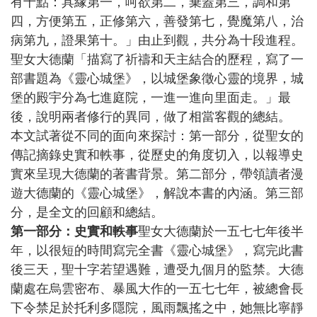
有十點：具緣第一，呵欲第二，棄蓋第三，調和第
四，方便第五，正修第六，善發第七，覺魔第八，治
病第九，證果第十。」由止到觀，共分為十段進程。
聖女大德蘭「描寫了祈禱和天主結合的歷程，寫了一
部書題為《靈心城堡》，以城堡象徵心靈的境界，城
堡的殿宇分為七進庭院，一進一進向里面走。」最
後，說明兩者修行的異同，做了相當客觀的總結。
本文試著從不同的面向來探討：第一部分，從聖女的
傳記摘錄史實和軼事，從歷史的角度切入，以報導史
實來呈現大德蘭的著書背景。第二部分，帶領讀者漫
遊大德蘭的《靈心城堡》，解說本書的內涵。第三部
分，是全文的回顧和總結。
第一部分：史實和軼事
聖女大德蘭於一五七七年後半
年，以很短的時間寫完全書《靈心城堡》，寫完此書
後三天，聖十字若望遇難，遭受九個月的監禁。大德
蘭處在烏雲密布、暴風大作的一五七七年，被總會長
下令禁足於托利多隱院，風雨飄搖之中，她無比寧靜