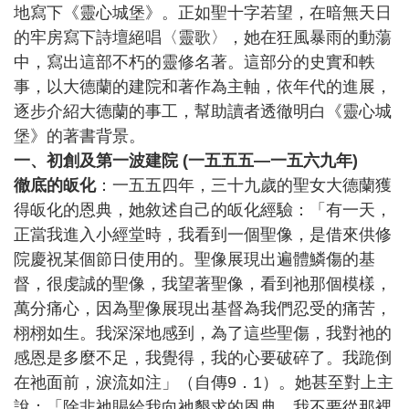
地寫下《靈心城堡》。正如聖十字若望，在暗無天日
的牢房寫下詩壇絕唱〈靈歌〉，她在狂風暴雨的動蕩
中，寫出這部不朽的靈修名著。這部分的史實和軼
事，以大德蘭的建院和著作為主軸，依年代的進展，
逐步介紹大德蘭的事工，幫助讀者透徹明白《靈心城
堡》的著書背景。
一、初創及第一波建院 (一五五五—一五六九年)
徹底的皈化
：一五五四年，三十九歲的聖女大德蘭獲
得皈化的恩典，她敘述自己的皈化經驗：「有一天，
正當我進入小經堂時，我看到一個聖像，是借來供修
院慶祝某個節日使用的。聖像展現出遍體鱗傷的基
督，很虔誠的聖像，我望著聖像，看到祂那個模樣，
萬分痛心，因為聖像展現出基督為我們忍受的痛苦，
栩栩如生。我深深地感到，為了這些聖傷，我對祂的
感恩是多麼不足，我覺得，我的心要破碎了。我跪倒
在祂面前，淚流如注」（自傳9．1）。她甚至對上主
說：「除非祂賜給我向祂懇求的恩典，我不要從那裡