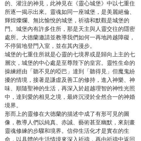
的、灌注的神見，此神見在《靈心城堡》中以七重住
所逐一揭示出來。靈魂如同一座城堡，是美麗絕倫、
輝煌燦爛、無比愉悅的城堡，祈禱和默觀是城堡的
門。城堡內有許多住所，那是天主與人靈交往的隱密
處所。大德蘭邀請並教導我們如何一再地跨越障礙，
不停留地登門入室，並在其內漫步。
城堡的七重住所就是心靈的七境界或是歸向上主的七
層次，城堡的中心處是至尊陛下的皇宮。靈性生命的
操練經由「聽不見的啞巴」達到「聽得見」但魔鬼紛
擾的情境，接著是謙虛及善工的修持，進入神樂、神
味、順隨聖神的生活，再深入於超越理智的神性光照
中，達到愛的相見之境，最終沉浸於全然合一的神婚
境界。
形而上的靈修在大德蘭的描述中成了有形可見的圖
像，教導人們以純真、赤誠、藝術甚至幽默，來刻畫
靈魂修練的步驟和境界。信仰生活化才是實在的生
命，以具體的生活情境來深入祈禱，再由祈禱中返回