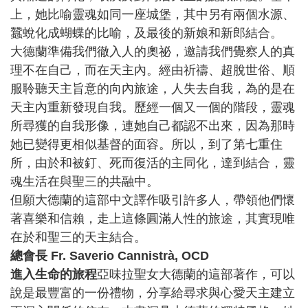
上，她比喻靈魂如同一座城堡，其中另有兩個水源、
蠶蛻化成蝴蝶的比喻，及最後的新娘和新郎結合。
大德蘭準備我們徹入人的奧祕，邀請我們覺察人的真
理不在自己，而在天主內。經由祈禱、超脫世俗、順
服聆聽天主旨意的向內旅途，人失去自我，為的是在
天主內重新發現自我。歷經一個又一個的階段，靈魂
所尋獲的自我形像，連她自己都認不出來，因為那時
她已變得更相似基督的面容。所以，到了第七重住
所，由於和被釘、死而復活的主同化，達到結合，靈
魂生活在與聖三的共融中。
但願大德蘭的這部中文譯作吸引許多人，帶領他們懷
著喜樂和信賴，走上這條圓滿人性的旅途，其實現唯
在於和聖三的天主結合。
總會長 Fr. Saverio Cannistrà, OCD
進入生命的旅程
亞味拉聖女大德蘭的這部著作，可以
說是最豐富的一份禮物，分享給尋求與心愛天主建立