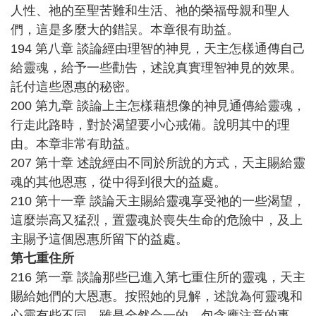
人性、祂的至聖苦難和生活、祂的榮福母親和聖人
們，這是多麼大的錯誤。本章很有助益。
194 第八章 談論經由理智的神見，天主怎樣通傳自己
給靈魂，給予一些勸告，述說真實理智神見的效果。
託付這些恩惠的秘密。
200 第九章 談論上主怎樣藉想像的神見通傳給靈魂，
行走此路時，對於渴望要小心戒備。說明其中的理
由。本章非常有助益。
207 第十章 述說經由不同於所說的方式，天主賜給靈
魂的其他恩惠，從中得到很大的益處。
210 第十一章 談論天主賜給靈魂享受祂的一些渴望，
這麼崇高又猛烈，置靈魂於喪失生命的危險中，及上
主賜予這個恩惠所留下的益處。
第七重住所
216 第一章 談論那些已進入第七重住所的靈魂，天主
賜給她們的大恩惠。按照她的見解，述說為何靈魂和
心靈有些不同，雖是全然合一的。包含應注意的事