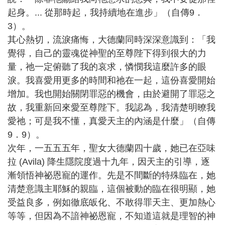
起身。... 從那時起，我持續地在進步」（自傳9．
3）。
其心熱切，流淚痛悔，大德蘭同時深深意識到：「我
覺得，自己的靈魂從神聖的至尊陛下得到很大的力
量，祂一定俯聽了我的哀求，憐憫我這麼許多的眼
淚。我喜愛用更多的時間和祂在一起，這份喜愛開始
增加。我也開始關閉罪惡的機會，由於避開了罪惡之
故，我重新回來愛至尊陛下。我認為，我清楚明暸我
愛祂；可是我不懂，真愛天主的內涵是什麼」（自傳
9．9）。
次年，一五五五年，聖女大德蘭四十歲，她已在亞味
拉 (Avila) 降生隱院度過十九年，因天主的引導，逐
漸領悟神祕恩寵的運作。先是不間斷的特殊臨在，她
清楚意識主耶穌的親臨，這個被動的臨在很明顯，她
受益良多，例如徹底皈化、不敢得罪天主、更加熱心
等等，但因為不諳神祕恩寵，不知道這就是理智的神