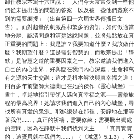
卸任教宗本篤十六世說：「人們今天常常受到一些他
們從未提出過的問題的答案，以及被一些他們覺察不
到的需要纏擾」（出自第四十六屆世界傳播日文
告）。面對超量的刺激品和繁多的資訊，如何做適當
地分辨、認清問題和清楚述說問題，並將焦點放在真
正重要的問題上：我是誰？我要知道什麼？我該做什
麼？我期望什麼？這是需要智慧的，而教宗提出「靜
默」是智慧之道的重要因素之一。教宗邀請我們進入
自己的內心世界，好與臨在我們內心深處，生命和萬
有之源的天主交融：這才是根本解決與真幸福之道！
四百多年前聖師大德蘭已在她的傑作《靈心城堡》一
書中，卓越地指引帶領人邁向真幸福之源——靈修旅
程的最高境界！她請求我們進入自己的內心城堡，尋
找所有真愛的泉源。耶穌總是在那裡，安靜地在那等
著我們......，真正的祈禱，需要修練；需要騰出獨處
的空間，因為在靜默中我們找到天主......「真真實實
的，這寶貝就在我們內......」（《城堡》5.1.3）。不