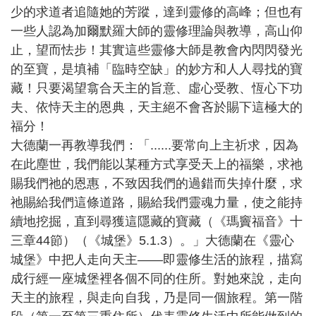
少的求道者追隨她的芳蹤，達到靈修的高峰；但也有
一些人認為加爾默羅大師的靈修理論與教導，高山仰
止，望而怯步！其實這些靈修大師是教會內閃閃發光
的至寶，是填補「臨時空缺」的妙方和人人尋找的寶
藏！只要渴望翕合天主的旨意、虛心受教、恆心下功
夫、依恃天主的恩典，天主絕不會吝於賜下這極大的
福分！
大德蘭一再教導我們：「......要常向上主祈求，因為
在此塵世，我們能以某種方式享受天上的福樂，求祂
賜我們祂的恩惠，不致因我們的過錯而失掉什麼，求
祂賜給我們這條道路，賜給我們靈魂力量，使之能持
續地挖掘，直到尋獲這隱藏的寶藏（《瑪竇福音》十
三章44節）（《城堡》5.1.3）。」大德蘭在《靈心
城堡》中把人走向天主——即靈修生活的旅程，描寫
成行經一座城堡裡各個不同的住所。對她來說，走向
天主的旅程，與走向自我，乃是同一個旅程。第一階