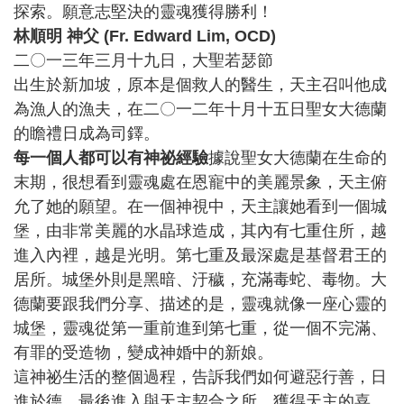
探索。願意志堅決的靈魂獲得勝利！
林順明 神父 (Fr. Edward Lim, OCD)
二〇一三年三月十九日，大聖若瑟節
出生於新加坡，原本是個救人的醫生，天主召叫他成
為漁人的漁夫，在二〇一二年十月十五日聖女大德蘭
的瞻禮日成為司鐸。
每一個人都可以有神祕經驗
據說聖女大德蘭在生命的
末期，很想看到靈魂處在恩寵中的美麗景象，天主俯
允了她的願望。在一個神視中，天主讓她看到一個城
堡，由非常美麗的水晶球造成，其內有七重住所，越
進入內裡，越是光明。第七重及最深處是基督君王的
居所。城堡外則是黑暗、汙穢，充滿毒蛇、毒物。大
德蘭要跟我們分享、描述的是，靈魂就像一座心靈的
城堡，靈魂從第一重前進到第七重，從一個不完滿、
有罪的受造物，變成神婚中的新娘。
這神祕生活的整個過程，告訴我們如何避惡行善，日
進於德，最後進入與天主契合之所，獲得天主的喜