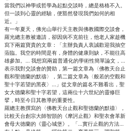
當我們以神學或哲學為起點交談時，總是格格不入。
但一談到心靈的經驗，便豁然發現我們如何的相
近。」
有一年夏天，佛光山舉行天主教與佛教國際交談會，
羅光總主教被邀請，卻因病不克前往，他老人家趁機
寫下兩篇寶貴的文章：「主辦負責人衷誠歡迎我抽空
蒞臨。我空的時間是有，身體的健康則缺，不能往高
雄參加。... 我想寫兩篇普通化的學術性簡單論文，...
表示我對交談會的贊助，第一篇文章為〈佛教天台止
觀和聖德蘭的默禱〉，第二篇文章為〈般若的空觀和
聖十字若望的黑夜〉...」從文章的篇名不難看出，聖
女大德蘭和聖十字若望，這兩位十六世紀的靈修巨
擘，時至今日其教導的重要性。
羅總主教撰寫的〈佛教天台止觀和聖德蘭的默禱〉，
比較天台創宗大師智顗的《摩訶止觀》和聖衣會革新
會母大德蘭的《靈心城堡》。「...實行止觀的方法...