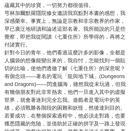
蘊藏其中的珍寶，一切努力都很值得。
芎林加爾默羅隱院修女邀請我寫點對本書的感想，我
深感榮幸。事實上，無論是宗教和非宗教界的作家，
早已廣泛地研讀和論述這部名著。我所能說的只是些
覺察，即把我從閱讀《七重住所》所學得的，再將之
付諸實行。
針對今日的青年，他們看過這麼許多的影像，全都是
人腦袋的想像能變出來的，我自忖，怎能找到一個貼
切的比喻，使他們透徹了解《七重住所》的深意呢？
有個念頭——著名的電玩「龍與地下城」(Dungeons
and Dragons)——閃進腦海，雖然我從未玩過，但我
有幾個朋友對此非常熱衷，他們一旦進入其中的虛擬
世界，就會著迷到完全忘我。遊戲者是電玩中的英
雄，必須戰勝各階段的困難和妖怪，然後達到目的。
若要成功，在整個探索過程中，他必須走對路，也要
獲悉隱藏的危險，並借助於正確的拼字及一路上發現