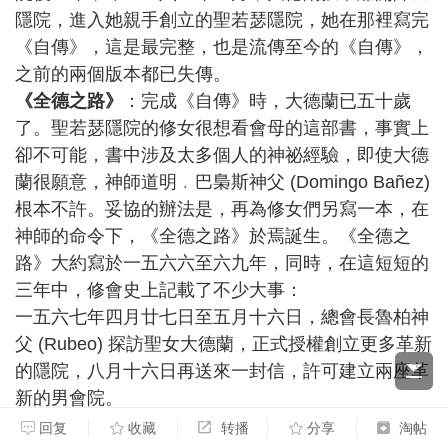
隱院，進入她親手創立的聖若瑟隱院，她在那裡寫完
《自傳》，這是最完整，也是流傳至今的《自傳》，
之前的兩個版本都已失傳。
《全德之路》
：完成《自傳》時，大德蘭已五十歲
了。聖若瑟隱院的修女很想看會母的這部書，事實上
卻不可能，書中涉及太多個人的神祕經驗，即使大德
蘭很願意，神師道明﹒巴梟斯神父 (Domingo Bañez)
根本不許。妥協的辦法是，再為修女們另寫一本，在
神師的命令下，《全德之路》於焉誕生。《全德之
路》大約寫於一五六六至六九年，同時，在這短短的
三年中，修會史上記載了不少大事：
一五六七年四月廿七日至五月十六日，總會長魯柏神
父 (Rubeo) 探訪聖女大德蘭，正式授權創立更多革新
的隱院，八月十六日再送來一封信，許可建立兩座革
新的男會院。
一五六七年八月十五日，創立梅地納 (Medina del
回复
收藏
转播
分享
淘帖