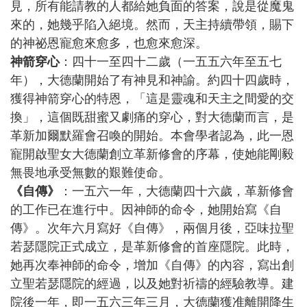
見，所有能請教的人都給她負面的答案，說是從魔鬼
來的，她幾乎陷入絕境。然而，天主持續帶領，賜下
的神祕恩寵愈來愈多，也愈來愈深。
神箭穿心
：四十一至四十二歲（一五五六年至五七
年），大德蘭開始了有神見和神諭。約四十四歲時，
獲得神箭穿心的特恩，「這是靈魂和天主之間愛的交
換」，這個既甜蜜又劇痛的穿心，對大德蘭而言，是
革新加爾默羅會召喚的開始。本會學者認為，此一恩
寵開啟聖女大德蘭創立革新修會的序幕，使她能剛毅
無畏地承受無數的艱難使命。
《自傳》
：一五六一年，大德蘭四十六歲，革新修會
的工作已在進行中。因神師的命令，她開始寫《自
傳》。次年六月寫好《自傳》，兩個月後，亞味拉聖
若瑟隱院正式成立，是革新修會的首座隱院。此時，
她再次奉神師的命令，增加《自傳》的內容，寫出創
立聖若瑟隱院的經過，以及她對祈禱的經驗教導。建
院後一年，即一五六三年三月，大德蘭獲准離開降生