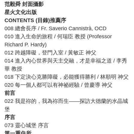
范毅舜 封面攝影
星火文化出版
CONTENTS (目錄)
推薦序
008 總會長序 / Fr. Saverio Cannistrà, OCD
010 進入生命的旅程 / 何瑞臣 教授 (Professor
Richard P. Hardy)
012 跨越障礙，登門入室 / 黃敏正 神父
014 進入內心世界與天主交融，才是幸福之道 / 李秀
華 教授
018 下定決心克勝障礙，必能獲得勝利 / 林順明 神父
020 每一個人都可以有神祕經驗 / 曾慶導 神父
前言
022 我是祢的，我為祢而生——探訪大德蘭的水晶城
堡
序言
073 靈心城堡 序言
第一重住所