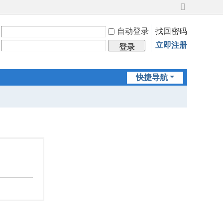
切
换
自动登录
找回密码
到
宽
立即注册
登录
版
快捷导航