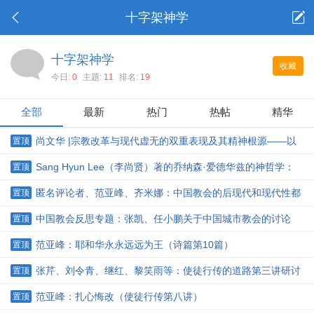
十字架神学
十字架神学
收藏
今日:
0
主题:
11
排名:
19
全部
最新
热门
热帖
精华
尚文华 |宗教改革与现代虚无的双重表现及其精神根源——以
置顶
英国的清教运动为分析范例
Sang Hyun Lee（李尚贤）著的乔纳森·爱德华兹的神哲学：
置顶
增订版简介
匿名评论者、范亚峰、齐米娜：中国教会的后现代和现代性都
置顶
走不通，灵修密契化是前提
中国教会反思专题：张凯、任小鹏关于中国城市教会的讨论
置顶
范亚峰：耶和华永永远远为王（诗篇第10篇）
置顶
张芹、刘令青、继红、黎笑雨等：使徒行传的道路第三讲研讨
置顶
第一次
范亚峰：扎心悔改（使徒行传第八讲）
置顶