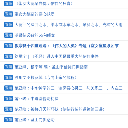
《聖女大德蘭自傳：信仰的狂喜》
置顶
聖女大德蘭的靈心城堡
置顶
大德兰的深井之水、渠水或水车之水、泉源之水、充沛的大雨
置顶
水的密契灵修含义
基督徒必背的65句经文
置顶
教宗良十四世通谕：《伟大的人类》专题（室女座星系团节
置顶
译）
刘军宁｜《圣经》进入中国是最重大的信仰事件
置顶
范亚峰、杨宁等 编：圣山平信徒门训指南
置顶
波那文图拉及其《心向上帝的旅程》
置顶
范亚峰：中华神学的三一论需要心灵三一与关系三一、内在三
置顶
一与经世三一并建
范亚峰：中道基督论初探
置顶
范亚峰：被接升天的耶稣（使徒行传的道路第三讲）
置顶
范亚峰：圣山门训总论
置顶