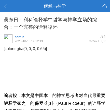
解经与神学
吴东日：利科诠释学中哲学与神学立场的综
合：一个完整的诠释循环
admin
楼主
2025-10-13 19:12:13
2421
0
[color=rgba(0, 0, 0, 0.65)]
[backcolor=rgba(0, 0, 0, 0.7)]
1/ 1 保罗·利科（Paul Ricoeur，1913年2月27日—
2005年5月20日），法国著名哲学家、当代最重要的
解释学家之一。2004年11月，被美国国会图书馆授
予有人文领域的诺贝尔奖之称的克鲁格人文与社会
科学终身成就奖。
编者按：本文是中国本土的神学思考者对当代最重要
解释学家之一的保罗·利科（Paul Ricoeur）的诠释学