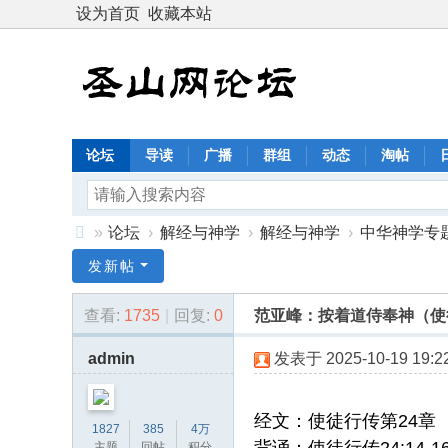
设为首页
收藏本站
论坛
导读
广播
群组
动态
淘帖
»
论坛
›
解经与神学
›
解经与神学
›
中华神学专
圣
发新帖
山
查看:
1735
|
回复:
0
范亚峰：按着道侍奉神（使
网
论
admin
发表于 2025-10-19 19:22
坛
：
经文：使徒行传第24章
1827
385
4万
恩
主题
回帖
积分