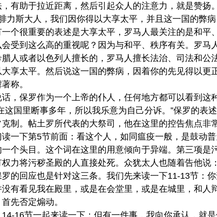
法，有助于拉近距离，然后引起众人的注意力，就是赞扬
：腓力斯大人，我们因你得以大享太平，并且这一国的弊
有一个很重要的表述是大享太平，罗马人最关注的是和平
么会受到这么高的重视呢？因为与和平、秩序有关。罗马
希腊人或者以色列人擅长的，罗马人擅长法治、司法和公
以大享太平。然后说这一国的弊病，因着你的先见得以更
虐著称。
说话，保罗作为一个上帝的仆人，任何地方都可以看到这种
在这国里断事多年，所以我乐意为自己分诉。”保罗的表
常克制。帖土罗所代表的大祭司，他在这里的控告焦点非
们读一下第5节前面：看这个人，如同瘟疫一般，是鼓动
的一个头目。这个词在这里的用意倾向于异端。第三项是
权力将污秽圣殿的人直接处死。众犹太人也随着告他说：
罗的回应也是针对这三条。我们先来读一下11-13节：
并没有看见我在殿里，或是在会堂里，或是在城里，和人
，首先否定煽动。
14-16节一起来读一下：但有一件事，我向你承认，就