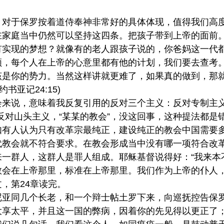
，对于保罗按着道侍奉神非常好的具体体现，值得我们高
在家庭当中仍然可以坚持这四条。把孩子带到上帝的面前
有实现的梦想？就像有的老人跟孩子说的，你爸妈这一代
领，每个人在上帝的心意里都有他的计划，我们要去查考
该是你的势力。当然这样讲就更难了，如果真的做到，那就
书亚记24:15)
会来说，意味着我反复引用的反对三个主义：反对专制主义
反对山头主义，“某某的教会”，没这回事，这种提法都
如有人认为只有改革宗最纯正，建设纯正的教会中国需要
代教会就不符合要求。在教会形成当中没有哪一项符合改
一群人，这群人是罪人组成。耶稣基督说得好：“我来本不是
教会在上帝那里，标准在上帝那里。我们作为上帝的仆人
，第24章读完。
亚同几个长老，和一个辩士帖土罗下来，向巡抚控告保罗
大享太平，并且这一国的弊病，因着你的先见得以更正了