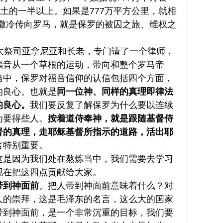
土的一半以上。如果是777万平方公里，就相
路撒冷传向罗马，就是保罗的被囚之旅、维权之
大祭司亚拿尼亚和长老，专门请了一个律师，
福音从一个草根的运动，带向和整个罗马帝
当中，保罗对福音信仰的认信包括四个方面，
的良心。也就是
同一位神、同样的真理即律法
的良心。
我们要反复了解保罗为什么要以连续
为要得些人。
按着道侍奉神，就是跟随基督侍
督的真理，走耶稣基督所指示的道路，活出耶
言特别重要。
这是因为我们处在熬炼当中，我们需要去学习
现在把这四点贡献给大家。
带到神面前
。把人带到神面前意味着什么？对
人的崇拜，这是毛泽东的名言，这么大的国家
带到神面前，是一个非常沉重的目标，我们要