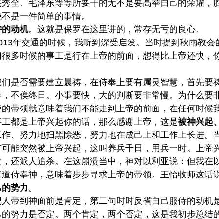
洪秀全、毛泽东等等所要干的无不是要高举自己的荣耀，
绝不是一件简单的事情。
侍的动机
。这就是保罗在这里讲的，常存无亏的良心。
013年交通的时候，我听到深受启发。当时提到秋雨教会
们很多时候的事工是行在上帝的前面，想得比上帝还快，
我们是否需要建立晨祷，在侍奉上要有属灵智慧，首先要
作，不俟终日。小事要快，大的判断要非常慢。为什么要
帝的带领就意味着我们不能走到上帝的前面，在任何时候
事工都是上帝兴起你的话，那么感谢上帝，这是
被神兴起
工作、努力地扫黑除恶，努力地在成己上和工作上长进。
有可能突然被上帝兴起，这叫养兵千日，用兵一时。上帝
改，还派人追杀。在这崩溃当中，神对以利亚说：但我在
着道侍奉神，意味着步步寻求上帝的带领。王怡牧师这话
己的势力
。
把人带到神面前是肯定，第二句时时反省自己服侍的动机
己的势力是否定。两个肯定，两个否定，这是我初步总结