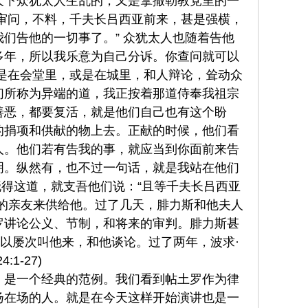
天下众犹太人生乱的，又是拿撒勒教党里的一
审问，不料，千夫长吕西亚前来，甚是强横，
们告他的一切事了。” 众犹太人也随着告他
事多年，所以我乐意为自己分诉。你查问就可以
是在会堂里，或是在城里，和人辩论，耸动众
们所称为异端的道，我正按着那道侍奉我祖宗
善恶，都要复活，就是他们自己也有这个盼
的捐项和供献的物上去。正献的时候，他们看
人。他们若有告我的事，就应当到你面前来告
明。纵然有，也不过一句话，就是我站在他们
晓得这道，就支吾他们说：“且等千夫长吕西亚
的亲友来供给他。过了几天，腓力斯和他夫人
罗讲论公义、节制，和将来的审判。腓力斯甚
所以屡次叫他来，和他谈论。过了两年，波求·
-27)
，是一个经典的范例。我们看到帖土罗作为律
扬在场的人。就是在今天这样开始演讲也是一