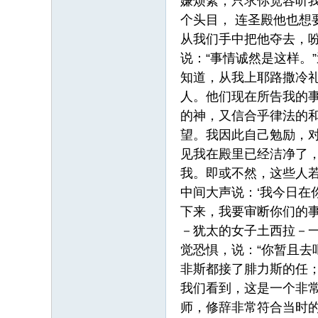
嫌烦絮，只求你宽容听
个头目， 连圣殿他也
从我们手中把他夺去，吩
说：“事情诚然是这样。
知道，从我上耶路撒冷
人。他们现在所告我的
的神，又信合乎律法的
望。我因此自己勉励，
见我在殿里已经洁净了
我。即或不然，这些人
中间大声说：‘我今日在
下来，我要审断你们的
－犹太的女子土西拉－
觉恐惧，说：“你暂且去
非斯都接了腓力斯的任；腓
我们看到，这是一个非
师，修辞非常符合当时