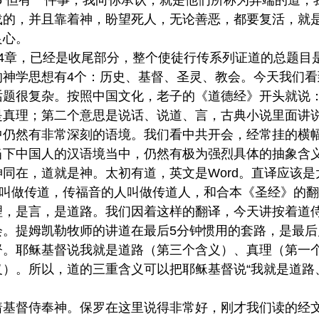
4-16 但有一件事，我向你承认，就是他们所称为异端的
载的，并且靠着神，盼望死人，无论善恶，都要复活，就
良心。
24章，已经是收尾部分，整个使徒行传系列证道的总题目
的神学思想有4个：历史、基督、圣灵、教会。今天我们
题很复杂。按照中国文化，老子的《道德经》开头就说：
真理；第二个意思是说话、说道、言，古典小说里面讲说话
中仍然有非常深刻的语境。我们看中共开会，经常挂的横
当下中国人的汉语境当中，仍然有极为强烈具体的抽象含
同在，道就是神。太初有道，英文是Word。直译应该
音叫做传道，传福音的人叫做传道人，和合本《圣经》的
理，是言，是道路。我们因着这样的翻译，今天讲按着道
会。提姆凯勒牧师的讲道在最后5分钟惯用的套路，是最
督。耶稣基督说我就是道路（第三个含义）、真理（第一
）。所以，道的三重含义可以把耶稣基督说“我就是道路
基督侍奉神。保罗在这里说得非常好，刚才我们读的经文还