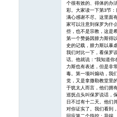
个很有效的、得体的办
彩。大家读一下第3节
满心感谢不尽。这里面
家可以注意到保罗为什
些，也不是宗教，这是
第一个赞扬因腓力斯得
史的记载，腓力斯以暴
我们对比一下，看保罗
话。他就说：“我知道你
力斯也有表述，但是非
毒。第一项叫煽动，我
党，又是拿撒勒教堂里
于犹太人而言，他们拥有
巡抚点头叫保罗说话，保
日不过有十二天。他们
对你证实了。我们看到
回应第二个指控：异端。