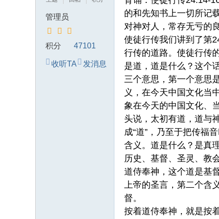
背诵：使徒行传24:1
典
的和先知书上一切所记
管理员
中
对神对人，常存无亏的
国
使徒行传我们讲到了第
积分
47101
的
行传的道路。使徒行传
收听TA
发消息
异
是道，道是什么？这个话
三个意思，第一个意思是
象
义，在今天中国文化当
象在今天的中国文化、
头说，太初有道，道与神
成“道”，乃至于把传福
含义。道是什么？是真
历史、基督、圣灵、教
道侍奉神，这个道是基
上帝的圣言，第二个含义
督。
按着道侍奉神，就是按着