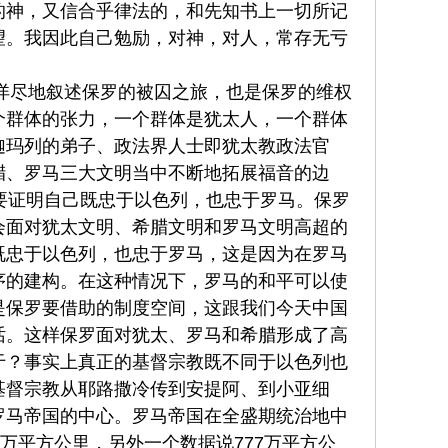
的神，又信合乎律法的，和先知书上一切所记
望。我因此自己勉励，对神，对人，常存无亏
为详尽地叙述保罗的被囚之旅，也是保罗的维权
个群体的张力，一个群体是犹太人，一个群体
迦玛列的弟子、政法界人士即犹太教政法官
腊、罗马三大文明当中不断地拓展福音的边
要证明自己既忠于以色列，也忠于罗马。保罗
会面对犹太文明、希腊文明和罗马文明高超的
既忠于以色列，也忠于罗马，这是因为在罗马
序的建构。在这种情况下，罗马的和平可以使
是保罗要借助的制度空间，这跟我们今天中国
话。这样保罗面对犹太、罗马和希腊形成了高
于？事实上真正的基督宗教既不同于以色列也
基督宗教从耶路撒冷传到安提阿、到小亚细
罗马帝国的中心。罗马帝国在全盛期统治地中
万平方公里，另外一个数据说777万平方公