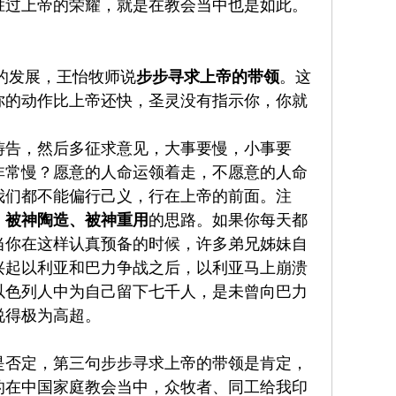
胜过上帝的荣耀，就是在教会当中也是如此。
的发展，王怡牧师说
步步寻求上帝的带领
。这
你的动作比上帝还快，圣灵没有指示你，你就
祷告，然后多征求意见，大事要慢，小事要
非常慢？愿意的人命运领着走，不愿意的人命
我们都不能偏行己义，行在上帝的前面。注
、被神陶造、被神重用
的思路。如果你每天都
当你在这样认真预备的时候，许多弟兄姊妹自
兴起以利亚和巴力争战之后，以利亚马上崩溃
以色列人中为自己留下七千人，是未曾向巴力
说得极为高超。
是否定，第三句步步寻求上帝的带领是肯定，
的在中国家庭教会当中，众牧者、同工给我印