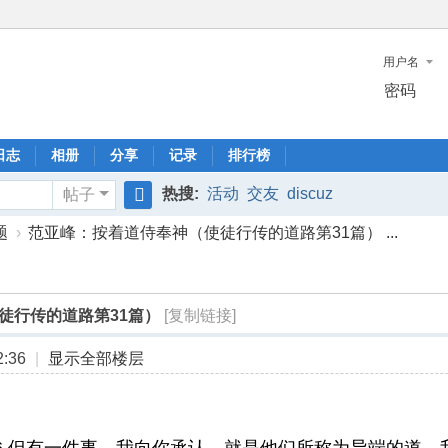
用户名
密码
日志
相册
分享
记录
排行榜
热搜:
活动
交友
discuz
帖子
搜
题
›
范亚峰：按着道侍奉神（使徒行传的道路第31篇） ...
索
徒行传的道路第31篇）
[复制链接]
:36
|
显示全部楼层