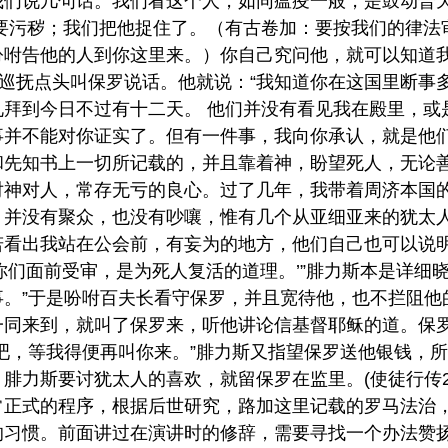
我们说几句话。我们看这个人，如同瘟疫一般，是鼓动普
想要污秽；我们把他捉住了。（有古卷加：要按我们的律法
咐告他的人到你这里来。）你自己究问他，就可以知道我
”巡抚点头叫保罗说话。他就说：“我知道你在这国里断
礼拜到今日不过有十二天。 他们并没有看见我在殿里，或
事并不能对你证实了。但有一件事，我向你承认，就是他
和先知书上一切所记载的，并且靠着神，盼望死人，无论
对神对人，常存无亏的良心。过了几年，我带着周济本国
，并没有聚众，也没有吵嚷，惟有几个从亚细亚来的犹太
若看出我站在公会前，有妄为的地方，他们自己也可以说
你们面前受审，是为死人复活的道理。’”腓力斯本是详细
事。”于是吩咐百夫长看守保罗，并且宽待他，也不拦阻他
一同来到，就叫了保罗来，听他讲论信基督耶稣的道。保
吧，等我得便再叫你来。”腓力斯又指望保罗送他银钱，
力斯要讨犹太人的喜欢，就留保罗在监里。(使徒行传24:1
常正式的程序，根据后世研究，路加这里记载的罗马法治
的习惯。前面讲过在演讲时的修辞，需要寻找一个办法赞