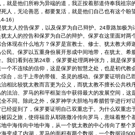
认，就是他们所称为异端的道，我正按着那道侍奉我祖宗
望死人，无论善恶，都要复活，就是他们自己也有这个盼
4-16）
是犹太人控告保罗，以及保罗为自己辩护。24章路加极
是犹太人的控告和保罗为自己的辩护。保罗在这里面对两
综合体现在什么地方？保罗是宣教士、修士、犹太教大师
马公民。保罗以五重身份展开形成中间地带，在犹太、希
合。我们看到在第24章，保罗要处理两种张力，就是保罗
述一个不连续的信仰，这是保罗的智慧之处，也是初代教
大综合，出于上帝的带领、圣灵的感动。保罗要证明自己
法治相比较犹太教而言更为公义，而犹太教不擅长公共秩
马的法治、罗马的和平框架当中获得最大的发展空间，这
完全不同。除此之外，保罗神学大胆地与希腊哲学进行对
才已经提到了，保罗要证明自己双重忠于。为什么双重忠
的被囚之旅，使得福音从耶路撒冷传向罗马，意味着整个
东地中海传向中地中海，从一个犹太教的中心传向了整个
海变成了内湖，罗马的面积有两个数据，一个数据说500