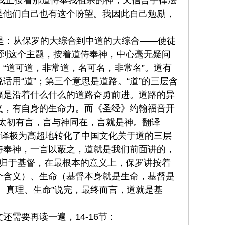
道，我正按着那道侍奉我祖宗的神，又信合乎律法
是他们自己也有这个盼望。我因此自己勉励，
是：从保罗的大综合到中道的大综合——使徒
看到这个主题，按着道侍奉神，中心毫无疑问
“道可道，非常道，名可名，非常名”。道有
用“道”；第三个意思是道路。“道”的三层含
幅是沿着什么什么的道路奋勇前进。道路的异
义，有自身的生命力。而《圣经》约翰福音开
是太初有言，言与神同在，言就是神。翻译
翻译极为高超地转化了中国文化关于道的三层
侍奉神，一言以蔽之，道就是我们前面讲的，
后归于基督，在最根本的意义上，保罗讲按着
个含义）、生命（基督本身就是生命，基督是
、真理、生命”说完，最终而言，道就是基
需要再读一遍，14-16节：