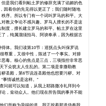
。但是我们看到帖土罗的修辞充满了谄媚的色
病，因着你的先见得以更正了；我们随时随地
、秩序。所以专门有一个词叫罗马的和平。大
人对教义争论不感兴趣。罗马人擅长的不是这
法制度，擅长建立罗马的和平。帖土罗在这里
正了，纯属溜须拍马、阿谀奉承，因为根据古
得体。我们读第10节：巡抚点头叫保罗说
述很尊重，又很中性，陈述了一个事实。对腓
常恶毒。核心的焦点是三点，三项指控非常恶
普天下众犹太人生乱的。第二项是拿撒勒教
污秽圣殿，第6节说连圣殿他也想要污秽。对
“事情诚然是这样。”
你查问就可以知道，从我上耶路撒冷礼拜到今
辩论，耸动众人。他们现在所告我的事并不能
是他们所称为异端的道，我正按着那道侍奉我