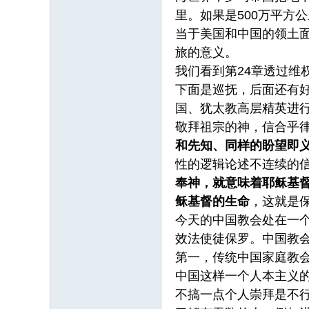
里。如果是500万平方
当于美国和中国的领土面
旅的意义。
我们看到第24章透过
下面是巡抚，后面还有
国、犹太教高层精英进
敬拜祖宗的神，信合乎
和先知、同样的盼望即
性的逻辑论述不连续的
奉神
，
就意味着耶稣基
稣基督的生命
，这就是
今天的中国教会处在一
效法使徒保罗。中国教
第一，传统中国家庭教
中国这样一个人本主义
不搞一点个人崇拜是不