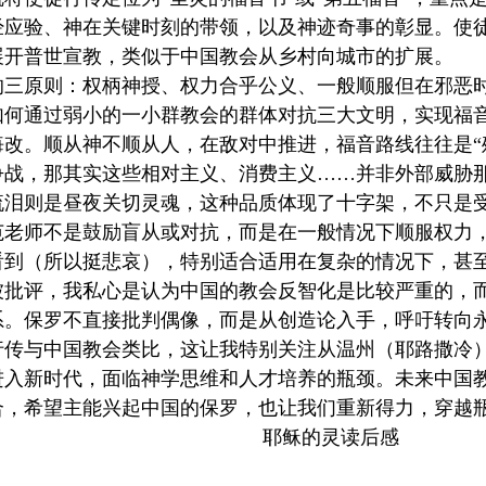
经应验、神在关键时刻的带领，以及神迹奇事的彰显。使
展开普世宣教，类似于中国教会从乡村向城市的扩展。
的三原则：权柄神授、权力合乎公义、一般顺服但在邪恶
如何通过弱小的一小群教会的群体对抗三大文明，实现福
悔改。顺从神不顺从人，在敌对中推进，福音路线往往是“
争战，那其实这些相对主义、消费主义……并非外部威胁
流泪则是昼夜关切灵魂，这种品质体现了十字架，不只是
范老师不是鼓励盲从或对抗，而是在一般情况下顺服权力
看到（所以挺悲哀），特别适合适用在复杂的情况下，甚
被批评，我私心是认为中国的教会反智化是比较严重的，
系。保罗不直接批判偶像，而是从创造论入手，呼吁转向
行传与中国教会类比，这让我特别关注从温州（耶路撒冷
进入新时代，面临神学思维和人才培养的瓶颈。未来中国
合，希望主能兴起中国的保罗，也让我们重新得力，穿越
耶稣的灵读后感