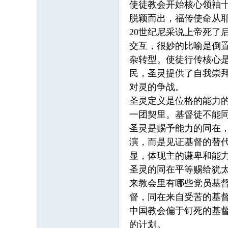
使徒教会开始核心领袖
脱颖而出，福传使命从
20世纪尼采说上帝死
交互，很妙的比喻是倒
杂转型。使徒行传核心
民，圣灵提供了自我崇
对灵的争战。
圣灵定义是位格的能力
一团契里。基督徒不能
圣灵是赐予能力的同在
演，而是见证基督的替
显，体现主的谦卑和能
圣灵的同在平等赐给犹
来教会里有哪些党员基
督，同在来自受苦的基
中国教会偏于钉死的基
的计划。