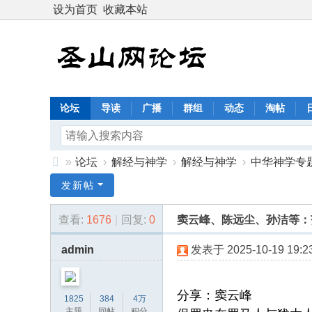
设为首页
收藏本站
论坛
导读
广播
群组
动态
淘帖
»
论坛
›
解经与神学
›
解经与神学
›
中华神学专
圣
发新帖
山
查看:
1676
|
回复:
0
窦云峰、陈远尘、孙洁等：
网
论
admin
发表于 2025-10-19 19:23
坛
：
分享：窦云峰
1825
384
4万
恩
主题
回帖
积分