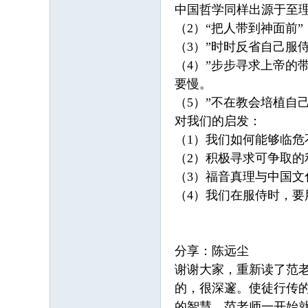
中国哲学同样出源于至
（2）“把人带到神面前
（3）”时时反省自己服
（4）”步步寻求上帝的
要慢。
（5）”不在教会培植自
对我们的启发：
（1）我们如何能够临
（2）积极寻求可争取
（3）福音真理与中国
（4）我们在服侍时，要
分享：陈远尘
谢谢大家，重新读了范
的，很深邃。使徒行传
的智慧。范老师一开始就