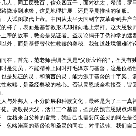
十几人，同工层数百，信众四五千，面对犹太，希腊，罗
耶路撒冷到地极，这是地理扩展，还是圣灵推动的征服。
了后，人试图取代上帝。中国从太平天国到辛亥革命到共产
置的杯子，表面是基督教形式却指向地上崇拜。赵天恩牧
是上帝的故事，教会是见证者。圣灵论揭开了伪神学的遮
拜以外，而是基督替代性救赎的奥秘。我知道处境很难讨
的同在，首先，范老师强调圣灵是“父所应许的”，圣灵有
同时是党员，不能精神上同时拜毛泽东与基督，这是位格
，也是见证的灵，和预言的灵，能力源于基督的十字架、
代性救赎，是圣经奥秘的核心。否认灵恩或全盘接受，皆
力。
太人与外邦人，不分阶层和种族文化，最终是为了三一真
督徒。要敬畏天父，活出三个基督，圣灵的预言恩赐点燃
督，位格来自父神的旨意，我自己也需要问圣灵的同在是
督，忽略崇高的基督论和圣灵的同在，对罪迟钝。我们自