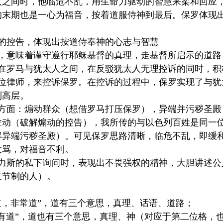
人之间时，他临危不乱，用生命力驱动的智慧来柔和回应
的末期也是一心为福音，按着道服侍神到最后。保罗体现
人的控告，体现出按道侍奉神的心志与智慧
神，意味着谨守遵行耶稣基督的真理，走基督所启示的道路
夹在罗马与犹太人之间，在反驳犹太人无理控诉的同时，积
一位律师，来控诉保罗。在控诉的过程中，保罗实现了与
到高层。
两方面：煽动群众（想借罗马打压保罗），异端并污秽圣
耸动（破解煽动的控告），我所传的与以色列百姓是同一
解异端污秽圣殿）。可见保罗思路清晰，临危不乱，即缓
大骂，对福音不利。
腓力斯的私下询问时，表现出不畏强权的精神，大胆讲述
义节制的人）。
：
道，非常道”，道有三个意思，真理、话语、道路；
有道”，道也有三个意思，真理、神（对应于第二位格，