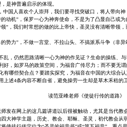
理，是神普遍启示的体现。
”，中国人喜欢个人崇拜，我们要寻找突破口，将人带向
侍的动机”，保罗一心为神奔使命，不是为了凸显自己或为
带领”，我们时常想的做的比上帝快，圣灵没有清晰带领
己的势力”，不做一言堂、不拉山头、不搞派系斗争（非异
危不乱，仍然思路清晰一心为神的作见证？生命的操练、与
的利好，如罗马的政策空间，为福音广传尽力；而不要无谓
文化有哪些契合点？要踏实探究，为福音在中国的大综合认
用上述4条内容不断自省，避免操劳一生却是草木禾秸的
读范亚峰老师《使徒行传的道路》
老师发在网上的这几篇讲道以后很被触动，尤其是当代教
的四大神学主题，历史、教会、耶稣、圣灵，初代教会从
将使徒行传定位为“圣灵的福音书”或“第五福音”，重点