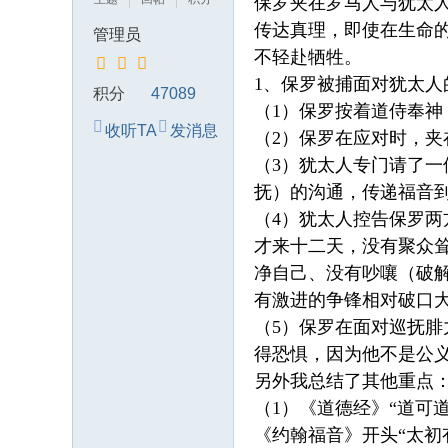
保罗夹在罗马人与犹太
典
传达真理，即使在生命
管理员
中
不轻赴牺牲。
国
1、保罗被捕面对犹太
积分
47089
的
（1）保罗按着道侍奉
收听TA
发消息
异
（2）保罗在应对时，
象
（3）犹太人专门请了
抚）的沟通，传递福音
（4）犹太人控告保罗
才来十二天，没有聚众
净自己、没有吵嚷（破
有激进的争锋相对破口
（5）保罗在面对巡抚
得恐惧，因为他不是公
另外我总结了其他重点
（1）《道德经》“道可
《约翰福音》开头“太初