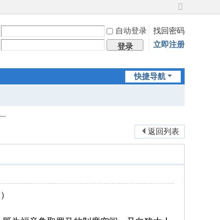
切
换
自动登录
找回密码
到
宽
立即注册
登录
版
快捷导航
.
返回列表
章）