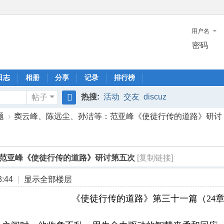
用户名
密码
日志
相册
分享
记录
排行榜
热搜:
活动
交友
discuz
帖子
搜
题
›
窦云峰、陈远尘、孙洁等：范亚峰《使徒行传的道路》研讨 ..
索
范亚峰《使徒行传的道路》研讨第五次
[复制链接]
:44
|
显示全部楼层
《使徒行传的道路》第三十一篇（24