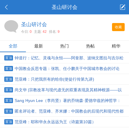
圣山研讨会
圣山研讨会
收藏
今日:
0
主题:
42
排名:
9
全部
最新
热门
热帖
精华
钟道行：记忆、灵魂与永恒——阿奎那、波纳文图拉与吉尔松
置顶
论中世纪基督教的记忆本体论
中国教会反思专题：张凯、任小鹏关于中国城市教会的讨论
置顶
范亚峰：只把我所有的给你(使徒行传第九讲)
置顶
尚文华 |宗教改革与现代虚无的双重表现及其精神根源——以
置顶
英国的清教运动为分析范例
Sang Hyun Lee（李尚贤）著的乔纳森·爱德华兹的神哲学：
置顶
增订版简介
匿名评论者、范亚峰、齐米娜：中国教会的后现代和现代性都
置顶
走不通，灵修密契化是前提
范亚峰：耶和华永永远远为王（诗篇第10篇）
置顶