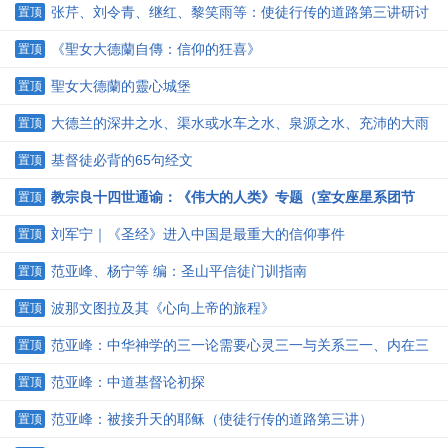
张芹、刘令青、继红、黎笑雨等：使徒行传的道路第三讲研讨
置顶
第一次
《聖女大德蘭自傳：信仰的狂喜》
置顶
聖女大德蘭的靈心城堡
置顶
大德兰的深井之水、渠水或水车之水、泉源之水、充沛的大雨
置顶
水的密契灵修含义
基督徒必背的65句经文
置顶
教宗良十四世通谕：《伟大的人类》专题（室女座星系团节
置顶
译）
刘军宁｜《圣经》进入中国是最重大的信仰事件
置顶
范亚峰、杨宁等 编：圣山平信徒门训指南
置顶
波那文图拉及其《心向上帝的旅程》
置顶
范亚峰：中华神学的三一论需要心灵三一与关系三一、内在三
置顶
一与经世三一并建
范亚峰：中道基督论初探
置顶
范亚峰：被接升天的耶稣（使徒行传的道路第三讲）
置顶