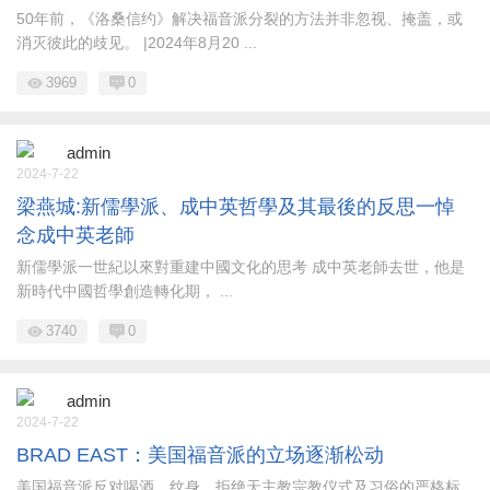
50年前，《洛桑信约》解决福音派分裂的方法并非忽视、掩盖，或
消灭彼此的歧见。 |2024年8月20 ...
3969
0
admin
2024-7-22
梁燕城:新儒學派、成中英哲學及其最後的反思一悼
念成中英老師
新儒學派一世紀以來對重建中國文化的思考 成中英老師去世，他是
新時代中國哲學創造轉化期， ...
3740
0
admin
2024-7-22
BRAD EAST：美国福音派的立场逐渐松动
美国福音派反对喝酒、纹身、拒绝天主教宗教仪式及习俗的严格标