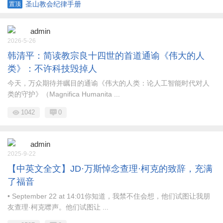
Edwards
圣山教会纪律手册
置顶
admin
2026-5-26
韩清平：简读教宗良十四世的首道通谕《伟大的人
类》：不许科技毁掉人
今天，万众期待并瞩目的通谕《伟大的人类：论人工智能时代对人
类的守护》（Magnifica Humanita ...
1042
0
admin
2025-9-22
【中英文全文】JD·万斯悼念查理·柯克的致辞，充满
了福音
• September 22 at 14:01你知道，我禁不住会想，他们试图让我朋
友查理·柯克噤声。他们试图让 ...