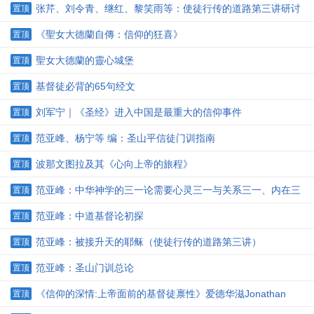
张芹、刘令青、继红、黎笑雨等：使徒行传的道路第三讲研讨
置顶
第一次
《聖女大德蘭自傳：信仰的狂喜》
置顶
聖女大德蘭的靈心城堡
置顶
基督徒必背的65句经文
置顶
刘军宁｜《圣经》进入中国是最重大的信仰事件
置顶
范亚峰、杨宁等 编：圣山平信徒门训指南
置顶
波那文图拉及其《心向上帝的旅程》
置顶
范亚峰：中华神学的三一论需要心灵三一与关系三一、内在三
置顶
一与经世三一并建
范亚峰：中道基督论初探
置顶
范亚峰：被接升天的耶稣（使徒行传的道路第三讲）
置顶
范亚峰：圣山门训总论
置顶
《信仰的深情:上帝面前的基督徒禀性》爱德华滋Jonathan
置顶