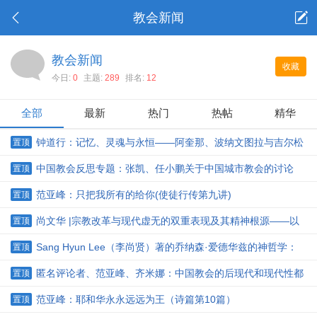
教会新闻
教会新闻
收藏
今日:
0
主题:
289
排名:
12
全部
最新
热门
热帖
精华
钟道行：记忆、灵魂与永恒——阿奎那、波纳文图拉与吉尔松
置顶
论中世纪基督教的记忆本体论
中国教会反思专题：张凯、任小鹏关于中国城市教会的讨论
置顶
范亚峰：只把我所有的给你(使徒行传第九讲)
置顶
尚文华 |宗教改革与现代虚无的双重表现及其精神根源——以
置顶
英国的清教运动为分析范例
Sang Hyun Lee（李尚贤）著的乔纳森·爱德华兹的神哲学：
置顶
增订版简介
匿名评论者、范亚峰、齐米娜：中国教会的后现代和现代性都
置顶
走不通，灵修密契化是前提
范亚峰：耶和华永永远远为王（诗篇第10篇）
置顶