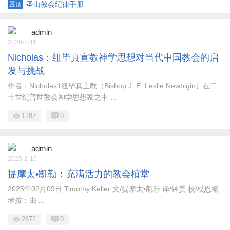
Edwards
圣山教会纪律手册
置顶
admin
2026-2-11
Nicholas：纽毕真宣教神学思想对当代中国教会的启
发与挑战
作者：Nicholas1纽毕真主教（Bishop J. E. Leslie Newbigin）在二
十世纪普世教会神学思想家之中 ...
1287
0
admin
2025-2-10
提摩太•凯勒：充满活力的教会植堂
2025年02月09日 Timothy Keller 文/提摩太•凯乐 译/钟昊 校/杖恩编
者按：由 ...
2672
0