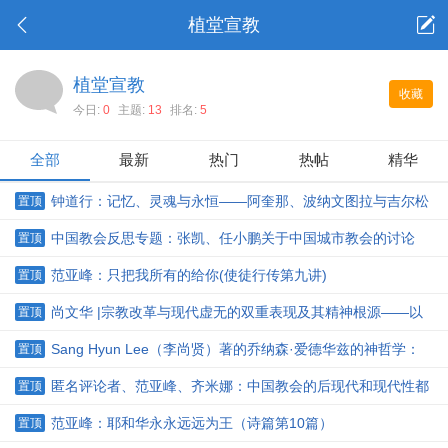
植堂宣教
植堂宣教
收藏
今日:
0
主题:
13
排名:
5
全部
最新
热门
热帖
精华
钟道行：记忆、灵魂与永恒——阿奎那、波纳文图拉与吉尔松
置顶
论中世纪基督教的记忆本体论
中国教会反思专题：张凯、任小鹏关于中国城市教会的讨论
置顶
范亚峰：只把我所有的给你(使徒行传第九讲)
置顶
尚文华 |宗教改革与现代虚无的双重表现及其精神根源——以
置顶
英国的清教运动为分析范例
Sang Hyun Lee（李尚贤）著的乔纳森·爱德华兹的神哲学：
置顶
增订版简介
匿名评论者、范亚峰、齐米娜：中国教会的后现代和现代性都
置顶
走不通，灵修密契化是前提
范亚峰：耶和华永永远远为王（诗篇第10篇）
置顶