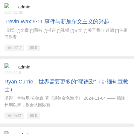
admin
2024-11-30
Trevin Wax:9·11 事件与新加尔文主义的兴起
| 浏览 [*]文章 [*]图书 [*]书评 [*]视频 [*]专文 [*]关于我们 过滤 [*]主题
[*]作者 ...
2417
0
admin
2024-11-6
Ryan Currie：世界需要更多的“耶德逊”（赴缅甸宣教
士）
书评：考特尼·安德森 著《通往金色海岸》 2024-11-04 —— 编注：
长期以来，教会从国际宣 ...
2542
0