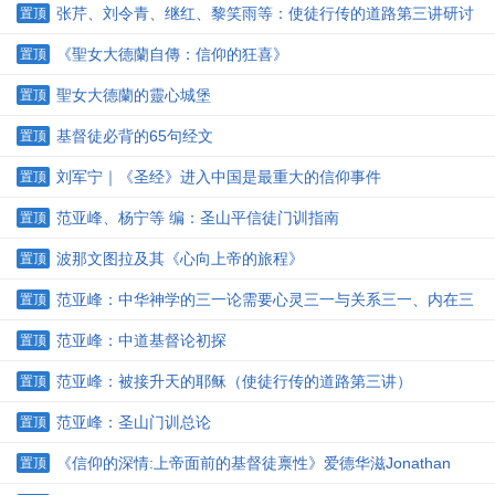
张芹、刘令青、继红、黎笑雨等：使徒行传的道路第三讲研讨
置顶
第一次
《聖女大德蘭自傳：信仰的狂喜》
置顶
聖女大德蘭的靈心城堡
置顶
基督徒必背的65句经文
置顶
刘军宁｜《圣经》进入中国是最重大的信仰事件
置顶
范亚峰、杨宁等 编：圣山平信徒门训指南
置顶
波那文图拉及其《心向上帝的旅程》
置顶
范亚峰：中华神学的三一论需要心灵三一与关系三一、内在三
置顶
一与经世三一并建
范亚峰：中道基督论初探
置顶
范亚峰：被接升天的耶稣（使徒行传的道路第三讲）
置顶
范亚峰：圣山门训总论
置顶
《信仰的深情:上帝面前的基督徒禀性》爱德华滋Jonathan
置顶